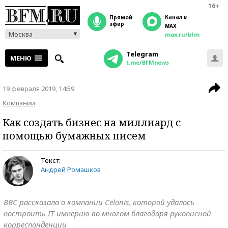
16+
Канал в
прямой
эфир
MAX
Москва
max.ru/bfm
Telegram
МЕНЮ
t.me/BFMnews
19 февраля 2019, 14:59
Компании
Как создать бизнес на миллиард с
помощью бумажных писем
Текст:
Андрей Ромашков
BBC рассказала о компании Celonis, которой удалось
построить IT-империю во многом благодаря рукописной
корреспонденции