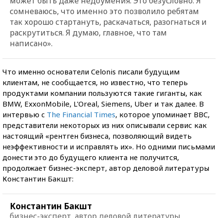
может быть даже недоумения. Это безусловно. Я
сомневаюсь, что именно это позволило ребятам
так хорошо стартануть, раскачаться, разогнаться и
раскрутиться. Я думаю, главное, что там
написано».
Что именно основатели Celonis писали будущим
клиентам, не сообщается, но известно, что теперь
продуктами компании пользуются такие гиганты, как
BMW, ExxonMobile, L'Oreal, Siemens, Uber и так далее. В
интервью c
The Financial Times
, которое упоминает BBC,
представители некоторых из них описывали сервис как
настоящий «рентген бизнеса, позволяющий видеть
неэффективности и исправлять их». Но одними письмами
донести это до будущего клиента не получится,
продолжает бизнес-эксперт, автор деловой литературы
Константин Бакшт:
Константин Бакшт
бизнес-эксперт, автор деловой литературы