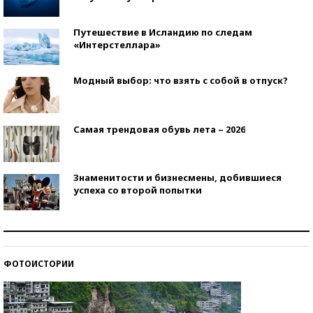
Путешествие в Исландию по следам
«Интерстеллара»
Модный выбор: что взять с собой в отпуск?
Самая трендовая обувь лета – 2026
Знаменитости и бизнесмены, добившиеся
успеха со второй попытки
Как защититься от солнца на курорте?
ФОТОИСТОРИИ
Кто изобрел средства связи?