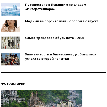
Путешествие в Исландию по следам
«Интерстеллара»
Модный выбор: что взять с собой в отпуск?
Самая трендовая обувь лета – 2026
Знаменитости и бизнесмены, добившиеся
успеха со второй попытки
Как защититься от солнца на курорте?
ФОТОИСТОРИИ
Кто изобрел средства связи?