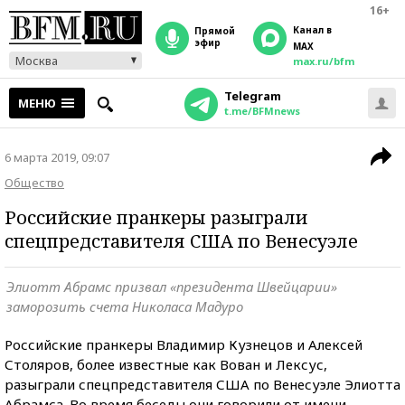
16+
Канал в
прямой
эфир
MAX
Москва
max.ru/bfm
Telegram
МЕНЮ
t.me/BFMnews
6 марта 2019, 09:07
Общество
Российские пранкеры разыграли
спецпредставителя США по Венесуэле
Элиотт Абрамс призвал «президента Швейцарии»
заморозить счета Николаса Мадуро
Российские пранкеры Владимир Кузнецов и Алексей
Столяров, более известные как Вован и Лексус,
разыграли спецпредставителя США по Венесуэле Элиотта
Абрамса. Во время беседы они говорили от имени