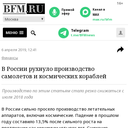
16+
Канал в
прямой
эфир
MAX
Москва
max.ru/bfm
Telegram
МЕНЮ
t.me/BFMnews
6 апреля 2019, 12:41
Финансы
В России рухнуло производство
самолетов и космических кораблей
Производство по этим статьям стало резко снижаться с
июля 2018 года
В России сильно просело производство летательных
аппаратов, включая космические. Падение в прошлом
году составило 13,5% после сильного роста на
протяжении как минимум четырех лет. Снижение