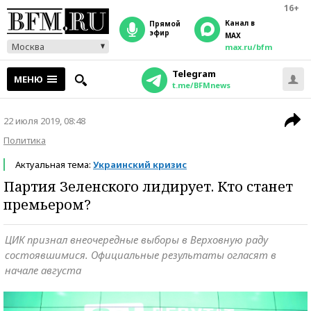
16+
Канал в
прямой
эфир
MAX
Москва
max.ru/bfm
Telegram
МЕНЮ
t.me/BFMnews
22 июля 2019, 08:48
Политика
Актуальная тема:
Украинский кризис
Партия Зеленского лидирует. Кто станет
премьером?
ЦИК признал внеочередные выборы в Верховную раду
состоявшимися. Официальные результаты огласят в
начале августа