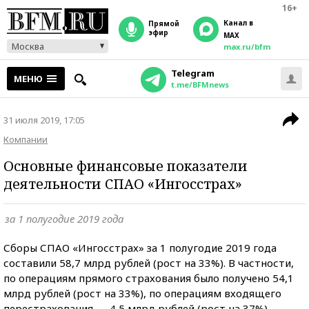
16+
Канал в
прямой
эфир
MAX
Москва
max.ru/bfm
Telegram
МЕНЮ
t.me/BFMnews
31 июля 2019, 17:05
Компании
Основные финансовые показатели
деятельности СПАО «Ингосстрах»
за 1 полугодие 2019 года
Сборы СПАО «Ингосстрах» за 1 полугодие 2019 года
составили 58,7 млрд рублей (рост на 33%). В частности,
по операциям прямого страхования было получено 54,1
млрд рублей (рост на 33%), по операциям входящего
перестрахования — 4,5 млрд рублей (рост на 37%).