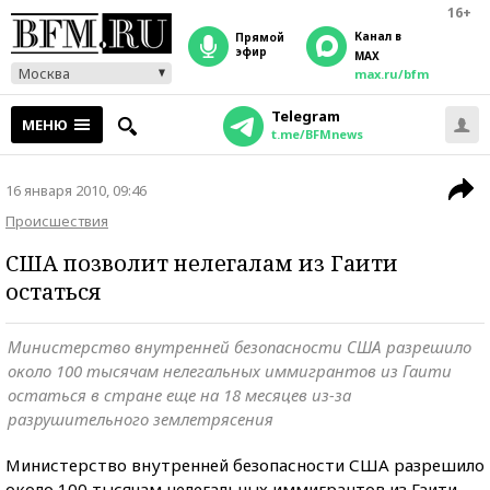
16+
Канал в
прямой
эфир
MAX
Москва
max.ru/bfm
Telegram
МЕНЮ
t.me/BFMnews
16 января 2010, 09:46
Происшествия
США позволит нелегалам из Гаити
остаться
Министерство внутренней безопасности США разрешило
около 100 тысячам нелегальных иммигрантов из Гаити
остаться в стране еще на 18 месяцев из-за
разрушительного землетрясения
Министерство внутренней безопасности США разрешило
около 100 тысячам нелегальных иммигрантов из Гаити