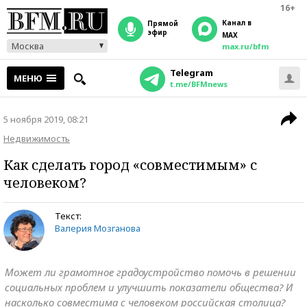
16+
Канал в
прямой
эфир
MAX
Москва
max.ru/bfm
Telegram
МЕНЮ
t.me/BFMnews
5 ноября 2019, 08:21
Недвижимость
Как сделать город «совместимым» с
человеком?
Текст:
Валерия Мозганова
Может ли грамотное градоустройство помочь в решении
социальных проблем и улучшить показатели общества? И
насколько совместима с человеком российская столица?