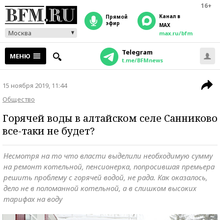
16+
Канал в
прямой
эфир
MAX
Москва
max.ru/bfm
Telegram
МЕНЮ
t.me/BFMnews
15 ноября 2019, 11:44
Общество
Горячей воды в алтайском селе Санниково
все-таки не будет?
Несмотря на то что власти выделили необходимую сумму
на ремонт котельной, пенсионерка, попросившая премьера
решить проблему с горячей водой, не рада. Как оказалось,
дело не в поломанной котельной, а в слишком высоких
тарифах на воду