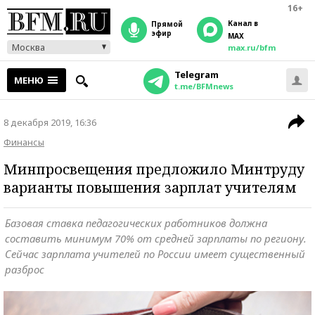
16+
Канал в
прямой
эфир
MAX
Москва
max.ru/bfm
Telegram
МЕНЮ
t.me/BFMnews
8 декабря 2019, 16:36
Финансы
Минпросвещения предложило Минтруду
варианты повышения зарплат учителям
Базовая ставка педагогических работников должна
составить минимум 70% от средней зарплаты по региону.
Сейчас зарплата учителей по России имеет существенный
разброс