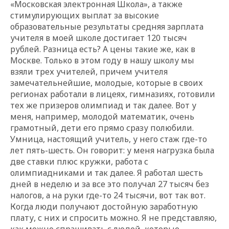
«Московская электронная Школа», а также
стимулирующих выплат за высокие
образовательные результаты средняя зарплата
учителя в моей школе достигает 120 тысяч
рублей.
Разница есть? А цены такие же, как в
Москве. Только в этом году в нашу школу мы
взяли трех учителей, причем учителя
замечательнейшие, молодые, которые в своих
регионах работали в лицеях, гимназиях, готовили
тех же призеров олимпиад и так далее. Вот у
меня, например, молодой математик, очень
грамотный, дети его прямо сразу полюбили.
Умница, настоящий учитель, у него стаж где-то
лет пять-шесть. Он говорит: у меня нагрузка была
две ставки плюс кружки, работа с
олимпиадниками и так далее. Я работал шесть
дней в неделю и за все это получал 27 тысяч без
налогов, а на руки где-то 24 тысячи, вот так вот.
Когда люди получают достойную заработную
плату, с них и спросить можно. Я не представляю,
как можно спрашивать с людей, которые