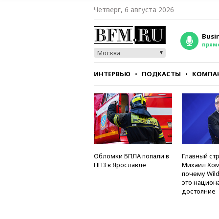
Четверг, 6 августа 2026
Busi
прям
Москва
ИНТЕРВЬЮ
ПОДКАСТЫ
КОМПА
СТИЛЬ
ТЕСТЫ
Обломки БПЛА попали в
Главный стр
НПЗ в Ярославле
Михаил Хом
почему Wild
это национ
достояние