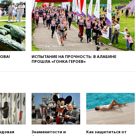
фастфуда
10:19
СКР рассматривает три
основные версии
произошедшего с Cessna-182
10:18
В Приморье задержаны
подростки, планировавшие
теракт на объекте Росгвардии
09:59
The Spectator:
ЛОВА!
ИСПЫТАНИЕ НА ПРОЧНОСТЬ: В АЛАБИНЕ
отсутствие ракет для Patriot у
ПРОШЛА «ГОНКА ГЕРОЕВ»
Украины приведет к
поражению Киева
09:54
МВД Германии:
инцидент с дроном в
аэропорту Лейпцига —
«сценарий гибридной атаки»
09:32
В Тверской области
обломки дрона повредили
фасад логокомплекса
Wildberries
09:18
В Ярославской области
ндовая
Знаменитости и
Как защититься от
отражена самая