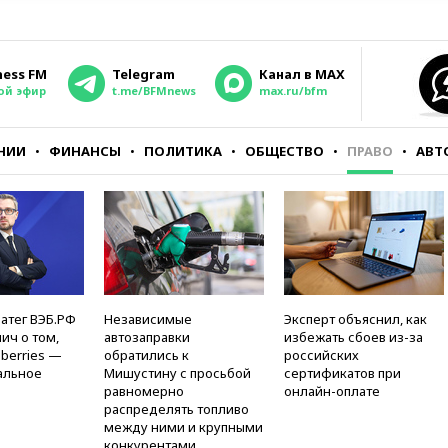
ness FM
Telegram
Канал в MAX
ой эфир
t.me/BFMnews
max.ru/bfm
НИИ
ФИНАНСЫ
ПОЛИТИКА
ОБЩЕСТВО
ПРАВО
АВТ
атег ВЭБ.РФ
Независимые
Эксперт объяснил, как
ич о том,
автозаправки
избежать сбоев из-за
berries —
обратились к
российских
альное
Мишустину с просьбой
сертификатов при
равномерно
онлайн-оплате
распределять топливо
между ними и крупными
конкурентами