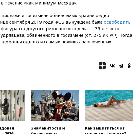
 в течение «как минимум месяца».
12:57
В Луганске при ракетном
ударе ВСУ по складу
 шпионаже и госизмене обвиняемых крайне редко
пострадали пять человек
онце сентября 2019 года ФСБ вынуждена была
освободить
12:44
МВД: число
 фигуранта другого резонансного дела — 75-летнего
преступлений, связанных с
явцева, обвиненного в госизмене (ст. 275 УК РФ). Тогда
отмыванием денег, достигло
е здоровья одного из самых пожилых заключенных
рекордного показателя
12:40
В Подмосковье
женщина и трехлетний
ребенок погибли при падении
из окна
12:22
В России с 1 сентября
изменятся билеты на
общественный транспорт
12:15
Иран и Оман
согласовали главные пункты
сделки по открытию
Ормузского пролива
11:58
Politico: США
восстановили обмен
ндовая
Знаменитости и
Как защититься от
разведданными с Украиной
 – 2026
бизнесмены,
солнца на курорте?