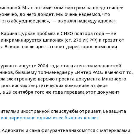
произошел в рунете
я виновной. Мы с оптимизмом смотрим на предстоящее
14:14
«Ведомости»: Озон банк
конечно, до него дойдет. Мы очень надеемся, что
не пострадает от британских
 это абсурдное дело», — выразил надежду адвокат.
санкций
13:58
Медведев назвал
 Карина Цуркан пробыла в СИЗО полтора года — ее
Японию вассалом США
 инкриминируется шпионаж (ст. 276 УК РФ) и грозит от
13:45
В Петербурге достроили
ы. Вскоре после ареста совет директоров компании
новый тоннель зеленой ветки
метро
Цуркан в августе 2004 года стала агентом молдавской
13:38
В эфире «Радиостанции
Судного дня» прозвучали три
тников, бывшему топ-менеджеру «Интер РАО» вменяют то,
сообщения
учила электронную версию проекта документа Минэнерго
 российских энергетических компаний» в сфере
13:29
Восемь человек
пострадали при наезде
а 29 сентября того же года передала этот документ
автомобиля на толпу в Омске
13:19
WP: Трамп определился
ителями иностранной спецслужбы отрицает. Ее защита
со своим преемником
о
инспирировано одним из ее бывших коллег
.
13:13
СК возбудил дело по
факту гибели женщины и
. Адвокаты и сама фигурантка знакомятся с материалами
ребенка в Раменском