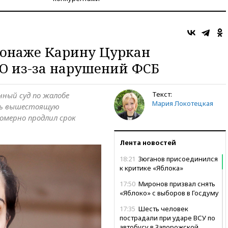
онаже Карину Цуркан
О из-за нарушений ФСБ
Текст:
нный суд по жалобе
Мария Локотецкая
ть вышестоящую
омерно продлил срок
Лента новостей
18:21
Зюганов присоединился
к критике «Яблока»
17:50
Миронов призвал снять
«Яблоко» с выборов в Госдуму
17:35
Шесть человек
пострадали при ударе ВСУ по
автобусу в Запорожской