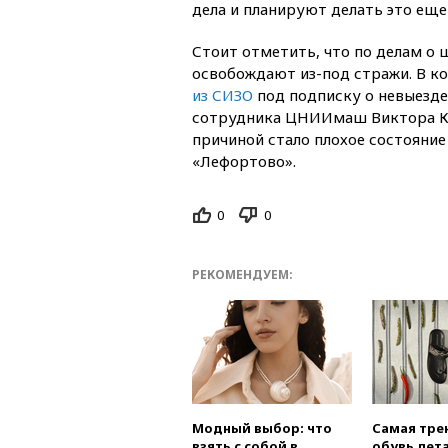
дела и планируют делать это еще
Стоит отметить, что по делам о
освобождают из-под стражи. В к
из СИЗО
под подписку о невыезде
сотрудника ЦНИИмаш Виктора Кудр
причиной стало плохое состояни
«Лефортово».
0
0
РЕКОМЕНДУЕМ:
Модный выбор: что
Самая тре
взять с собой в
обувь лета