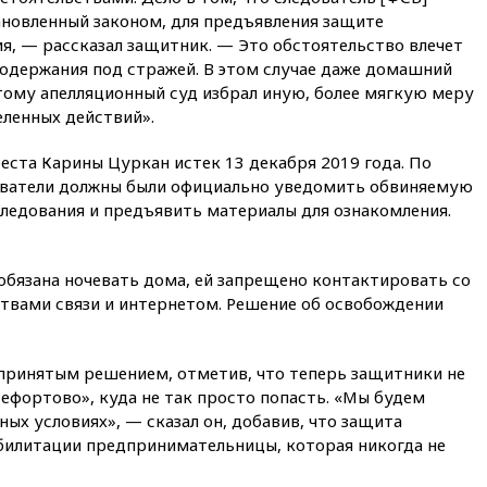
5 введен в эксплуатацию
ановленный законом, для предъявления защите
15:35
Два человека погибли
я, — рассказал защитник. — Это обстоятельство влечет
при атаках дронов ВСУ в
содержания под стражей. В этом случае даже домашний
Брянской области
тому апелляционный суд избрал иную, более мягкую меру
15:15
В половине штатов США
еленных действий».
зафиксирована вспышка
сальмонеллеза
еста Карины Цуркан истек 13 декабря 2019 года. По
14:57
Жара в Европе может
едователи должны были официально уведомить обвиняемую
нанести ущерб экономике в
следования и предъявить материалы для ознакомления.
размере €800 млрд
14:49
Пентагон озаботился
критикой Трампа по поводу
обязана ночевать дома, ей запрещено контактировать со
дефицита боеприпасов
ствами связи и интернетом. Решение об освобождении
14:40
В Германии задержан
украинец за шпионаж на
оборонном предприятии
принятым решением, отметив, что теперь защитники не
ефортово», куда не так просто попасть. «Мы будем
14:21
АТОР сообщила о
снижении цен на авиабилеты
ых условиях», — сказал он, добавив, что защита
в России
билитации предпринимательницы, которая никогда не
14:19
Масштабный сбой