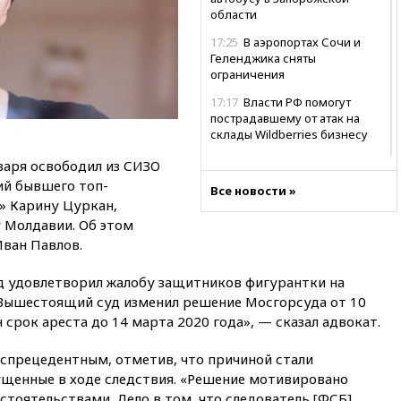
области
17:25
В аэропортах Сочи и
Геленджика сняты
ограничения
17:17
Власти РФ помогут
пострадавшему от атак на
склады Wildberries бизнесу
16:55
Экс-директору Popcorn
варя освободил из СИЗО
Books запросили четыре года
ий бывшего топ-
Все новости »
условно
» Карину Цуркан,
16:46
ЦБ: международные
 Молдавии. Об этом
резервы России снизились
Иван Павлов.
16:35
На восстановление
уд удовлетворил жалобу защитников фигурантки на
Херсонской области направят
6,8 млрд рублей
«Вышестоящий суд изменил решение Мосгорсуда от 10
 срок ареста до 14 марта 2020 года», — сказал адвокат.
16:16
The Guardian: ученые
США создали
еспрецедентным, отметив, что причиной стали
гипоаллергенных собак
щенные в ходе следствия. «Решение мотивировано
15:45
Спутник «Электро-Л» №
тоятельствами. Дело в том, что следователь [ФСБ]