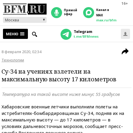
16+
Канал в
прямой
эфир
MAX
Москва
max.ru/bfm
Telegram
МЕНЮ
t.me/BFMnews
8 февраля 2020, 02:34
Технологии
Су-34 на учениях взлетели на
максимальную высоту 17 километров
Температура на такой высоте ниже минус 55 градусов
Хабаровские военные летчики выполнили полеты на
истребителях-бомбардировщиках Су-34, подняв их на
максимальную высоту — до 17 километров — в
условиях дальневосточных морозов, сообщает пресс-
служба Восточного военного округа.