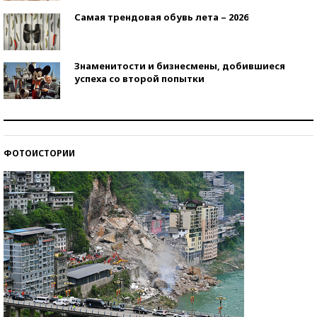
Самая трендовая обувь лета – 2026
Знаменитости и бизнесмены, добившиеся
успеха со второй попытки
Как защититься от солнца на курорте?
ФОТОИСТОРИИ
Кто изобрел средства связи?