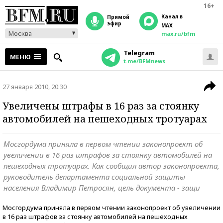
16+
Канал в
прямой
эфир
MAX
Москва
max.ru/bfm
Telegram
МЕНЮ
t.me/BFMnews
27 января 2010, 20:30
Увеличены штрафы в 16 раз за стоянку
автомобилей на пешеходных тротуарах
Мосгордума приняла в первом чтении законопроект об
увеличении в 16 раз штрафов за стоянку автомобилей на
пешеходных тротуарах. Как сообщил автор законопроекта,
руководитель департамента социальной защиты
населения Владимир Петросян, цель документа - защи
Мосгордума приняла в первом чтении законопроект об увеличении
в 16 раз штрафов за стоянку автомобилей на пешеходных