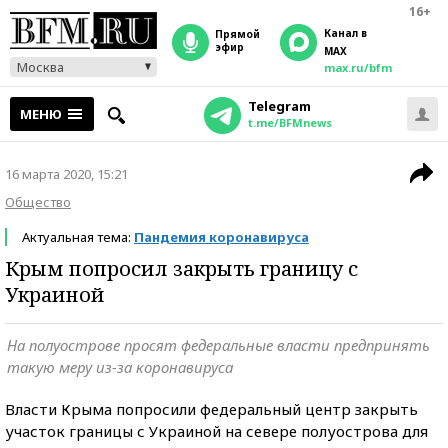
16+
Канал в
прямой
эфир
MAX
Москва
max.ru/bfm
Telegram
МЕНЮ
t.me/BFMnews
16 марта 2020, 15:21
Общество
Актуальная тема:
Пандемия коронавируса
Крым попросил закрыть границу с
Украиной
На полуострове просят федеральные власти предпринять
такую меру из-за коронавируса
Власти Крыма попросили федеральный центр закрыть
участок границы с Украиной на севере полуострова для