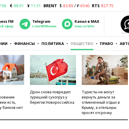
7.96
€
88.91
¥
11.51
BRENT
$
83.89
/ ₽
6540
RTS
827.75
ness FM
Telegram
Канал в MAX
ой эфир
t.me/BFMnews
max.ru/bfm
НИИ
ФИНАНСЫ
ПОЛИТИКА
ОБЩЕСТВО
ПРАВО
АВТ
Дрон снова повредил
Туристы не могут
рование
турецкий сухогруз у
вернуть деньги за
еки есть,
берегов Новороссийска
отмененный отдых в
у банков нет
Крыму, а отельеры
просят отсрочку