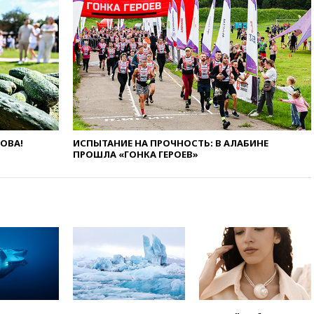
экстремизма
вчера, 20:20
Суд США
постановил остановить
строительство бального зала в
Белом доме
вчера, 20:15
Сенат США
одобрил ужесточение
санкций против России и
Ирана
вчера, 20:00
СК возбудил дело
ЛОВА!
ИСПЫТАНИЕ НА ПРОЧНОСТЬ: В АЛАБИНЕ
против журналистки Катерины
ПРОШЛА «ГОНКА ГЕРОЕВ»
Гордеевой о фейках о ВС
России
вчера, 19:45
ISU предоставил
нейтральный статус
фигуристкам Валиевой и
Трусовой
вчера, 19:35
Зеленский
впервые совершил
официальный визит в Сербию
вчера, 19:19
Россиянка