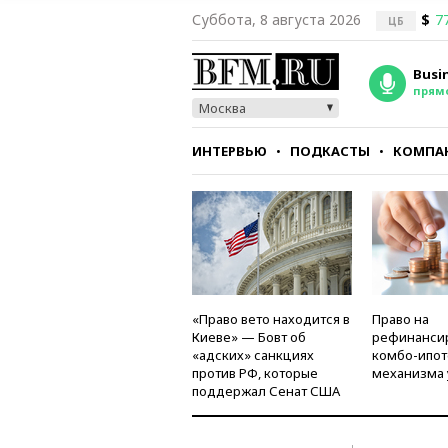
Суббота, 8 августа 2026
$
7
ЦБ
Busi
прям
Москва
ИНТЕРВЬЮ
ПОДКАСТЫ
КОМПА
СТИЛЬ
ТЕСТЫ
«Право вето находится в
Право на
Киеве» — Бовт об
рефинанси
«адских» санкциях
комбо-ипот
против РФ, которые
механизма 
поддержал Сенат США