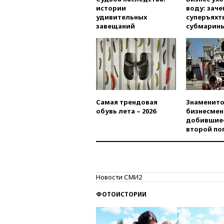
истории
воду: заче
удивительных
суперъяхт
завещаний
субмарин
Самая трендовая
Знаменито
обувь лета – 2026
бизнесмен
добившиес
второй по
Новости СМИ2
ФОТОИСТОРИИ