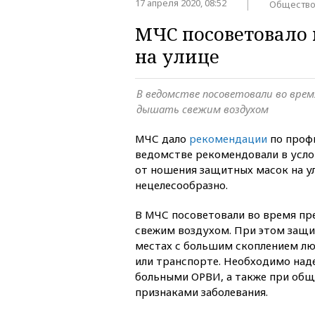
17 апреля 2020, 08:52
Обществ
МЧС посоветовало 
на улице
В ведомстве посоветовали во врем
дышать свежим воздухом
МЧС дало
рекомендации
по профи
ведомстве рекомендовали в усло
от ношения защитных масок на ул
нецелесообразно.
В МЧС посоветовали во время пр
свежим воздухом. При этом защи
местах с большим скоплением лю
или транспорте. Необходимо наде
больными ОРВИ, а также при общ
признаками заболевания.