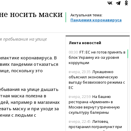
о
не носить маски
Актуальная тема:
Пандемия коронавируса
я пребывания на улице
Лента новостей
00:30
FT: ЕС не готов принять в
лактике коронавируса. В
блок Украину из-за уровня
коррупции
виях пандемии отказаться
ице, поскольку это
вчера, 23:35
Лукашенко
объяснил экономическую
выгоду безвизового режима с
ЕС
ебывания на улице дышать
тная маска полезна в
вчера, 22:59
На башню
дей, например в магазинах
ресторана «Армения» в
Москве вернут утраченную
вать маску и при уходе за
скульптуру балерины
ении с людьми с
вчера, 22:45
Литовец
протаранил погранпункт при