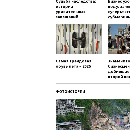
Судьба наследства:
Бизнес ух
истории
воду: заче
удивительных
суперъяхт
завещаний
субмарин
Самая трендовая
Знаменито
обувь лета – 2026
бизнесмен
добившиес
второй по
ФОТОИСТОРИИ