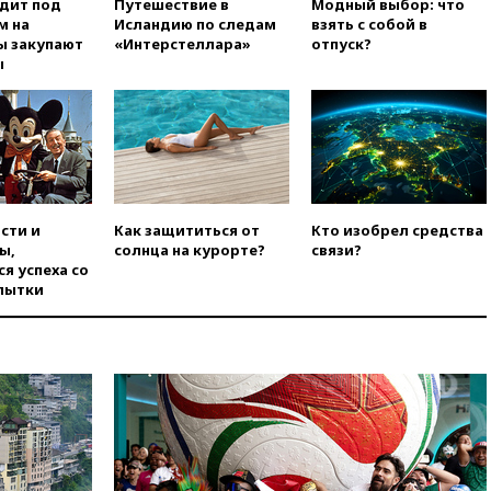
одит под
Путешествие в
Модный выбор: что
погибла во Французских
м на
Исландию по следам
взять с собой в
Альпах
ы закупают
«Интерстеллара»
отпуск?
вчера, 19:00
Открытое
ы
горение на складе в Брянске
ликвидировано
вчера, 18:55
Минобороны
отчиталось об ударах по двум
украинским сухогрузам в
Черном море
вчера, 18:47
Школьники из РФ
сти и
Как защититься от
Кто изобрел средства
стали абсолютными
ы,
солнца на курорте?
связи?
чемпионами на олимпиаде по
я успеха со
ИИ
пытки
вчера, 18:39
Два человека
погибли в результате удара
ВСУ по многоэтажке в Керчи
вчера, 18:25
Беспилотник
атаковал турецкий сухогруз у
побережья Новороссийска
вчера, 18:18
Товарооборот
Китая и России вырос в этом