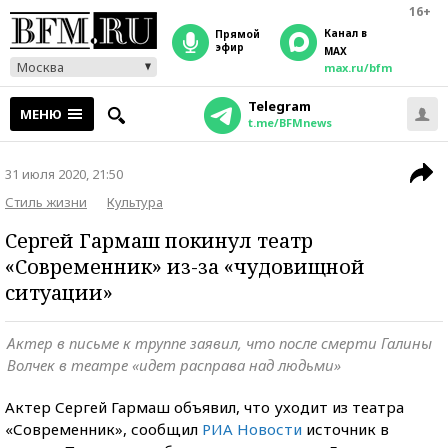
16+
Канал в
прямой
эфир
MAX
Москва
max.ru/bfm
Telegram
МЕНЮ
t.me/BFMnews
31 июля 2020, 21:50
Стиль жизни
Культура
Сергей Гармаш покинул театр
«Современник» из-за «чудовищной
ситуации»
Актер в письме к труппе заявил, что после смерти Галины
Волчек в театре «идет расправа над людьми»
Актер Сергей Гармаш объявил, что уходит из театра
«Современник», сообщил
РИА Новости
источник в