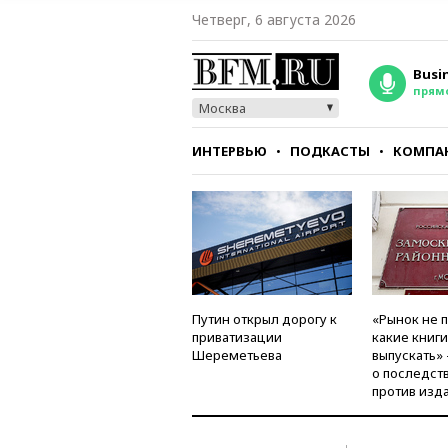
Четверг, 6 августа 2026
Busi
прям
Москва
ИНТЕРВЬЮ
ПОДКАСТЫ
КОМПА
СТИЛЬ
ТЕСТЫ
Путин открыл дорогу к
«Рынок не 
приватизации
какие книг
Шереметьева
выпускать»
о последст
против изд