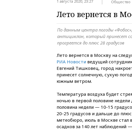
1 августа 2020, 23:27
Общество
Лето вернется в М
По данным центра погоды «Фобос»
антициклон, который принесет сол
прогреется до плюс 28 градусов
Лето вернется в Москву на след
РИА Новости
ведущий сотрудник
Евгений Тишковец, город накрое
принесет солнечную, сухую пого
южным ветром.
Температура воздуха будет стре
ночью в первой половине недели 
половина недели — 10-15 градусо
20-25 градусов и дальше до плюс
метеобюро, июль в Москве стал 
осадков за 140 лет наблюдений 