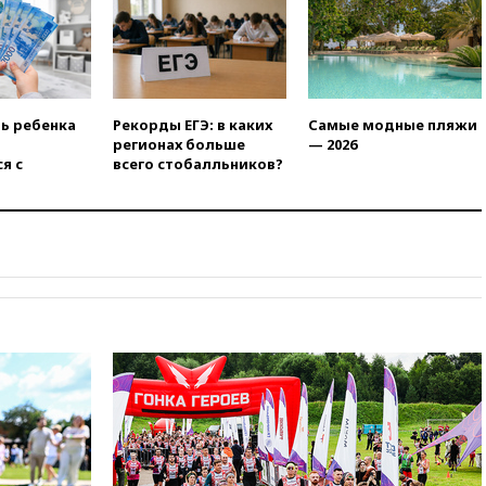
официальным визитом
19:58
В Госдуму будет внесен
законопроект об отмене ЕГЭ
19:50
Аэропорты Сочи и
Ярославля приостановили
ть ребенка
Рекорды ЕГЭ: в каких
Самые модные пляжи
работу
регионах больше
— 2026
я с
всего стобалльников?
19:35
WP: Трамп призвал
доноров-республиканцев
поддержать Вэнса на выборах
2028 года
19:20
Число ломбардов в РФ
превысило максимум 2022
года
19:15
Жуковский и аэропорт
Геленджика возобновили
работу
19:00
Путин уточнил порядок
присвоения воинских званий
добровольцам
18:50
Euractiv: восток