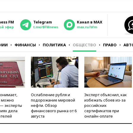
ness FM
Telegram
Канал в MAX
ой эфир
t.me/BFMnews
max.ru/bfm
НИИ
ФИНАНСЫ
ПОЛИТИКА
ОБЩЕСТВО
ПРАВО
АВТ
понимает,
Ослабление рубля и
Эксперт объяснил, как
и можно
подорожание мировой
избежать сбоев из-за
 — эксперты
нефти. Обзор
российских
виях дела
финансового рынка от 6
сертификатов при
ателей
августа
онлайн-оплате