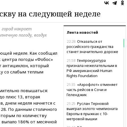
оскву на следующей неделе
, город накроет
Лента новостей
нечную погоду, воздух
22:28
Отказаться от
российского гражданства
станет значительно дороже
ующей неделе. Как сообщил
 центра погоды «Фобос»
21:58
Генпрокуратура
т антициклон, который
признала нежелательным в
РФ американский Human
ду со слабым теплым
Rights Foundation
21:35
«Аэрофлот» отменяет
часть рейсов в Сочи и
мительно повышаться:
Геленджик
до плюс 13, вторая
в, днeм неделя начнется с
21:25
Руслан Терновой
выиграл золото чемпионата
 28. По данным столичного
Европы в прыжках с 10-
вторым по количеству
метровой вышки
— выпало 186% от месячной