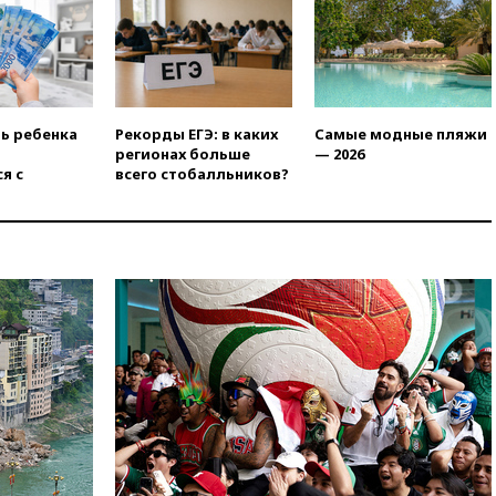
17:35
Шесть человек
пострадали при ударе ВСУ по
автобусу в Запорожской
области
17:25
В аэропортах Сочи и
Геленджика сняты
ть ребенка
Рекорды ЕГЭ: в каких
Самые модные пляжи
ограничения
регионах больше
— 2026
я с
всего стобалльников?
17:17
Власти РФ помогут
пострадавшему от атак на
склады Wildberries бизнесу
16:55
Экс-директору Popcorn
Books запросили четыре года
условно
16:46
ЦБ: международные
резервы России снизились
16:35
На восстановление
Херсонской области направят
6,8 млрд рублей
16:16
The Guardian: ученые
США создали