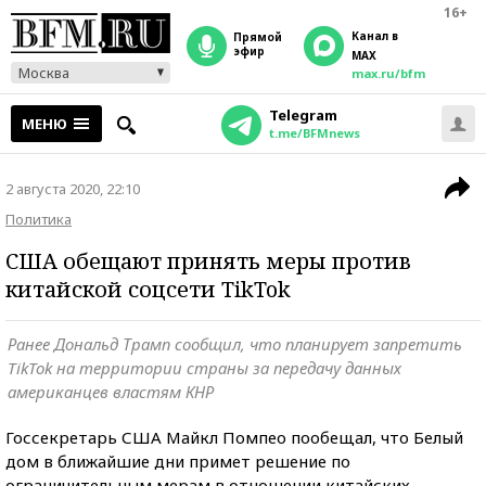
16+
Канал в
прямой
эфир
MAX
Москва
max.ru/bfm
Telegram
МЕНЮ
t.me/BFMnews
2 августа 2020, 22:10
Политика
США обещают принять меры против
китайской соцсети TikTok
Ранее Дональд Трамп сообщил, что планирует запретить
TikTok на территории страны за передачу данных
американцев властям КНР
Госсекретарь США Майкл Помпео пообещал, что Белый
дом в ближайшие дни примет решение по
ограничительным мерам в отношении китайских