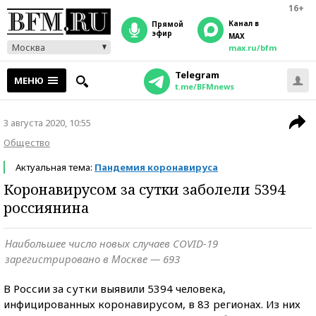
16+
Канал в
прямой
эфир
MAX
Москва
max.ru/bfm
Telegram
МЕНЮ
t.me/BFMnews
3 августа 2020, 10:55
Общество
Актуальная тема:
Пандемия коронавируса
Коронавирусом за сутки заболели 5394
россиянина
Наибольшее число новых случаев COVID-19
зарегистрировано в Москве — 693
В России за сутки выявили 5394 человека,
инфицированных коронавирусом, в 83 регионах. Из них