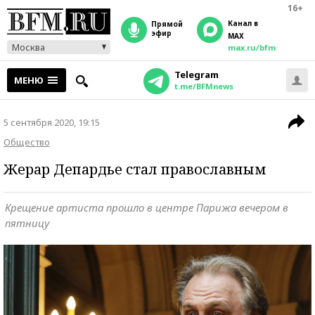
16+
Канал в
прямой
эфир
MAX
Москва
max.ru/bfm
Telegram
МЕНЮ
t.me/BFMnews
5 сентября 2020, 19:15
Общество
Жерар Депардье стал православным
Крещение артиста прошло в центре Парижа вечером в
пятницу