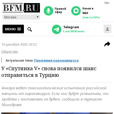
16+
Канал в
прямой
эфир
MAX
Москва
max.ru/bfm
Telegram
МЕНЮ
t.me/BFMnews
10 декабря 2020, 03:52
Общество
Актуальная тема:
Пандемия коронавируса
У «Спутника V» снова появился шанс
отправиться в Турцию
Анкара ведет токсикологические испытания российской
вакцины от коронавируса. Если они будут успешными, то
проблем с поставками не будет, сообщили в турецком
Минздраве