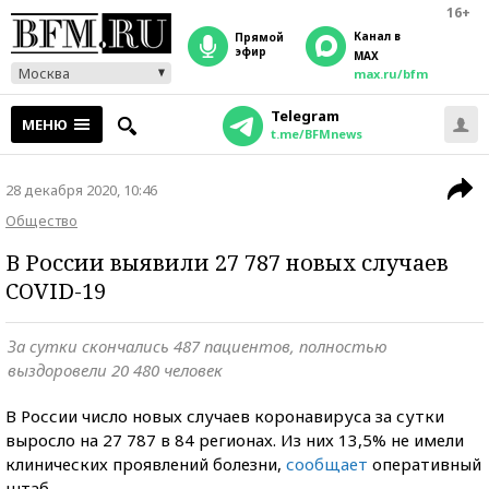
16+
Канал в
прямой
эфир
MAX
Москва
max.ru/bfm
Telegram
МЕНЮ
t.me/BFMnews
28 декабря 2020, 10:46
Общество
В России выявили 27 787 новых случаев
COVID-19
За сутки скончались 487 пациентов, полностью
выздоровели 20 480 человек
В России число новых случаев коронавируса за сутки
выросло на 27 787 в 84 регионах. Из них 13,5% не имели
клинических проявлений болезни,
сообщает
оперативный
штаб.