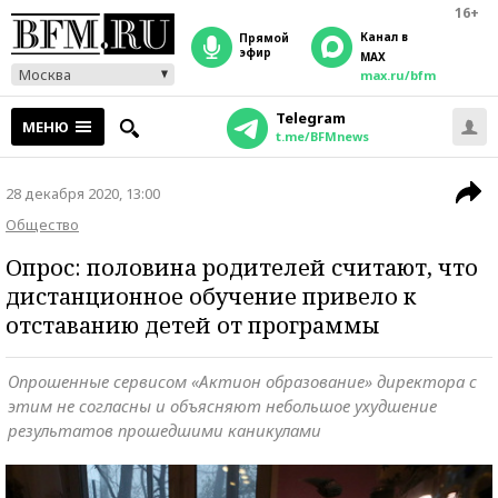
16+
Канал в
прямой
эфир
MAX
Москва
max.ru/bfm
Telegram
МЕНЮ
t.me/BFMnews
28 декабря 2020, 13:00
Общество
Опрос: половина родителей считают, что
дистанционное обучение привело к
отставанию детей от программы
Опрошенные сервисом «Актион образование» директора с
этим не согласны и объясняют небольшое ухудшение
результатов прошедшими каникулами