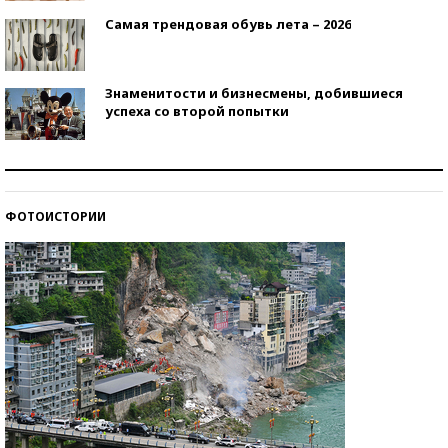
Самая трендовая обувь лета – 2026
Знаменитости и бизнесмены, добившиеся
успеха со второй попытки
Как защититься от солнца на курорте?
ФОТОИСТОРИИ
Кто изобрел средства связи?