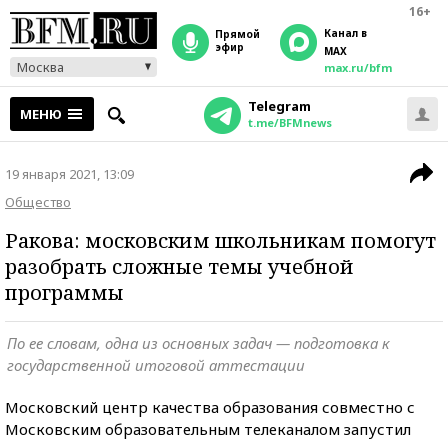
16+
Канал в
прямой
эфир
MAX
Москва
max.ru/bfm
Telegram
МЕНЮ
t.me/BFMnews
19 января 2021, 13:09
Общество
Ракова: московским школьникам помогут
разобрать сложные темы учебной
программы
По ее словам, одна из основных задач — подготовка к
государственной итоговой аттестации
Московский центр качества образования совместно с
Московским образовательным телеканалом запустил