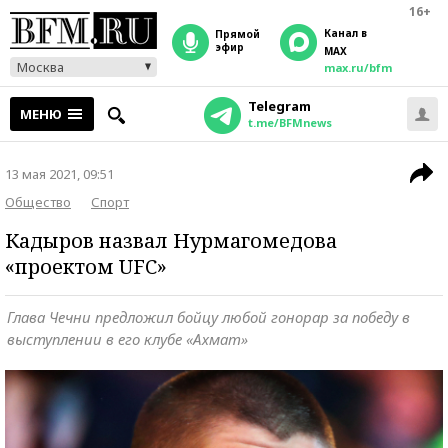
16+
Канал в
прямой
эфир
MAX
Москва
max.ru/bfm
Telegram
МЕНЮ
t.me/BFMnews
13 мая 2021, 09:51
Общество
Спорт
Кадыров назвал Нурмагомедова
«проектом UFC»
Глава Чечни предложил бойцу любой гонорар за победу в
выступлении в его клубе «Ахмат»