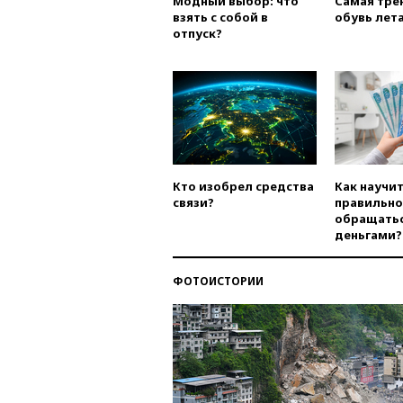
Модный выбор: что
Самая тре
взять с собой в
обувь лета
отпуск?
Кто изобрел средства
Как научи
связи?
правильно
обращатьс
деньгами?
ФОТОИСТОРИИ