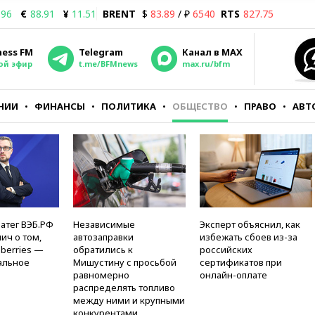
.96
€
88.91
¥
11.51
BRENT
$
83.89
/ ₽
6540
RTS
827.75
ness FM
Telegram
Канал в MAX
ой эфир
t.me/BFMnews
max.ru/bfm
НИИ
ФИНАНСЫ
ПОЛИТИКА
ОБЩЕСТВО
ПРАВО
АВТ
атег ВЭБ.РФ
Независимые
Эксперт объяснил, как
ич о том,
автозаправки
избежать сбоев из-за
berries —
обратились к
российских
альное
Мишустину с просьбой
сертификатов при
равномерно
онлайн-оплате
распределять топливо
между ними и крупными
конкурентами