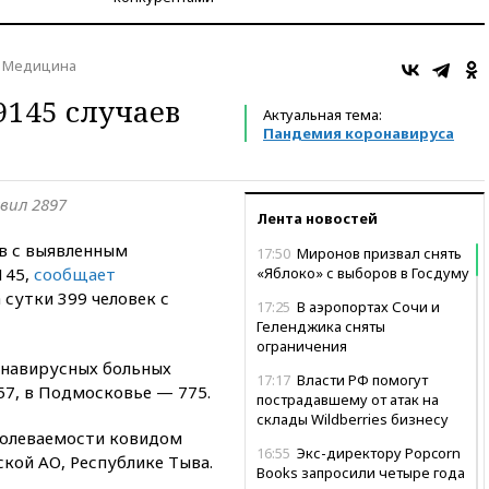
Медицина
9145 случаев
Актуальная тема:
Пандемия коронавируса
вил 2897
Лента новостей
ов с выявленным
17:50
Миронов призвал снять
145,
сообщает
«Яблоко» с выборов в Госдуму
 сутки 399 человек с
17:25
В аэропортах Сочи и
Геленджика сняты
ограничения
онавирусных больных
17:17
Власти РФ помогут
57, в Подмосковье — 775.
пострадавшему от атак на
склады Wildberries бизнесу
болеваемости ковидом
16:55
Экс-директору Popcorn
ской АО, Республике Тыва.
Books запросили четыре года