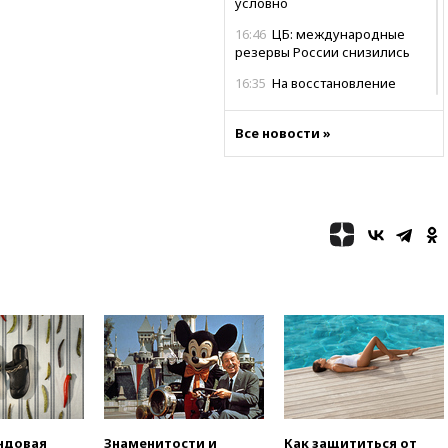
условно
16:46
ЦБ: международные
резервы России снизились
16:35
На восстановление
Херсонской области направят
6,8 млрд рублей
Все новости »
16:16
The Guardian: ученые
США создали
гипоаллергенных собак
15:45
Спутник «Электро-Л» №
5 введен в эксплуатацию
15:35
Два человека погибли
при атаках дронов ВСУ в
Брянской области
15:15
В половине штатов США
зафиксирована вспышка
сальмонеллеза
14:57
Жара в Европе может
нанести ущерб экономике в
размере €800 млрд
ндовая
Знаменитости и
Как защититься от