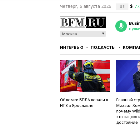
Четверг, 6 августа 2026
$
77
ЦБ
Busi
прям
Москва
ИНТЕРВЬЮ
ПОДКАСТЫ
КОМПА
СТИЛЬ
ТЕСТЫ
Обломки БПЛА попали в
Главный стр
НПЗ в Ярославле
Михаил Хом
почему Wild
это национ
достояние