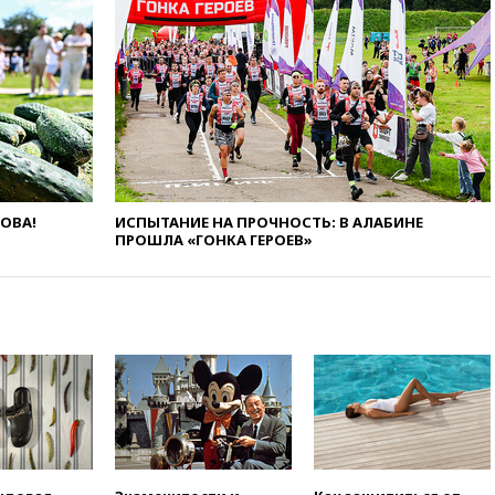
13:38
В эфире «Радиостанции
Судного дня» прозвучали три
сообщения
13:29
Восемь человек
пострадали при наезде
автомобиля на толпу в Омске
13:19
WP: Трамп определился
со своим преемником
13:13
СК возбудил дело по
ЛОВА!
ИСПЫТАНИЕ НА ПРОЧНОСТЬ: В АЛАБИНЕ
факту гибели женщины и
ПРОШЛА «ГОНКА ГЕРОЕВ»
ребенка в Раменском
12:57
В Луганске при ракетном
ударе ВСУ по складу
пострадали пять человек
12:44
МВД: число
преступлений, связанных с
отмыванием денег, достигло
рекордного показателя
12:40
В Подмосковье
женщина и трехлетний
ребенок погибли при падении