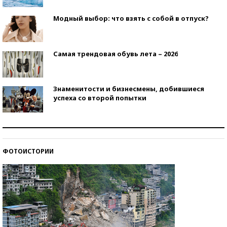
Модный выбор: что взять с собой в отпуск?
Самая трендовая обувь лета – 2026
Знаменитости и бизнесмены, добившиеся
успеха со второй попытки
Как защититься от солнца на курорте?
ФОТОИСТОРИИ
Кто изобрел средства связи?