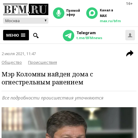
16+
Канал в
прямой
эфир
MAX
Москва
max.ru/bfm
Telegram
МЕНЮ
t.me/BFMnews
2 июля 2021, 11:47
Общество
Происшествия
Мэр Коломны найден дома с
огнестрельным ранением
Все подробности происшествия уточняются