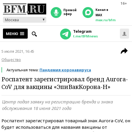
16+
Канал в
прямой
эфир
MAX
Москва
max.ru/bfm
Telegram
МЕНЮ
t.me/BFMnews
5 июля 2021, 16:45
Общество
Актуальная тема:
Пандемия коронавируса
Роспатент зарегистрировал бренд Aurora-
CoV для вакцины «ЭпиВакКорона-Н»
Центр подал заявку на регистрацию бренда и знака
обслуживания 18 июня 2021 года
Роспатент зарегистрировал товарный знак Aurora-CoV, он
будет использоваться для названия вакцины от