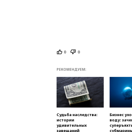
0
0
РЕКОМЕНДУЕМ:
Судьба наследства:
Бизнес ух
истории
воду: заче
удивительных
суперъяхт
завещаний
субмарин