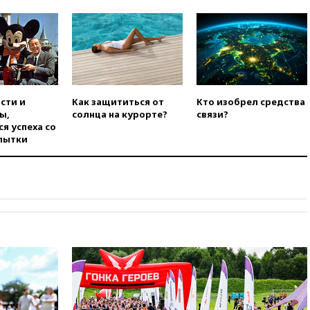
в Теlegram
вчера, 22:50
Российский
режиссер Кирилл Соколов
снимет триллер для Netflix
вчера, 22:20
Турция призвала
к мораторию на удары по
торговым судам в Черном
сти и
Как защититься от
Кто изобрел средства
море
ы,
солнца на курорте?
связи?
я успеха со
вчера, 21:43
Экс-
пытки
председатель Верховного
суда Венгрии согласился стать
президентом республики
вчера, 20:58
Финляндия
введет экзамен для
претендентов на получение
гражданства
вчера, 20:12
Минобороны
Болгарии: упавший в стране
беспилотник, скорее всего,
был украинским
вчера, 19:29
ОАЭ обвинили