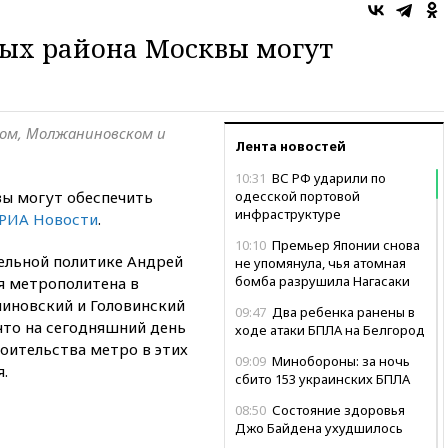
ных района Москвы могут
ком, Молжаниновском и
Лента новостей
10:31
ВС РФ ударили по
ы могут обеспечить
одесской портовой
инфраструктуре
РИА Новости
.
10:10
Премьер Японии снова
ельной политике Андрей
не упомянула, чья атомная
бомба разрушила Нагасаки
я метрополитена в
иновский и Головинский
09:47
Два ребенка ранены в
что на сегодняшний день
ходе атаки БПЛА на Белгород
роительства метро в этих
09:09
Минобороны: за ночь
.
сбито 153 украинских БПЛА
08:50
Состояние здоровья
Джо Байдена ухудшилось