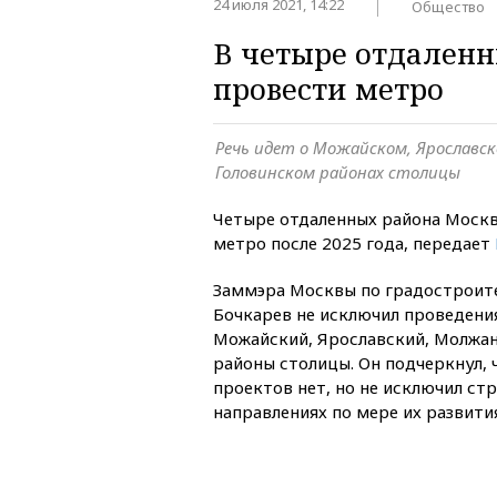
24 июля 2021, 14:22
Общество
В четыре отдален
провести метро
Речь идет о Можайском, Ярославс
Головинском районах столицы
Четыре отдаленных района Москв
метро после 2025 года, передает
Заммэра Москвы по градостроит
Бочкарев не исключил проведени
Можайский, Ярославский, Молжан
районы столицы. Он подчеркнул, 
проектов нет, но не исключил ст
направлениях по мере их развития