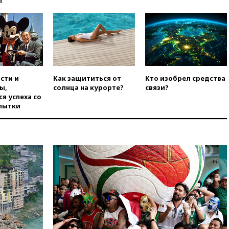
ы
Белгородской области погиб
мирный житель
вчера, 14:54
В Аргентине умер
отец футболиста Лионеля
Месси
вчера, 14:43
Турция
ограничила судоходство в
сти и
Как защититься от
Кто изобрел средства
Черном море
ы,
солнца на курорте?
связи?
я успеха со
вчера, 14:20
Генпрокурором
пытки
США стал Тодд Бланш
вчера, 13:37
Пляжи
Геленджика закрыты из-за
опасности БПЛА
вчера, 13:03
Испания ввела
погранконтроль для
итальянских туристов
вчера, 12:27
Возгорание на
Ильском НПЗ, вызванное
атакой БПЛА, потушили