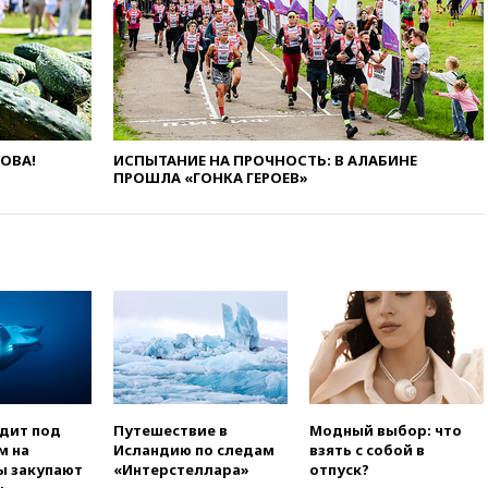
Иран в атаке на судно
нефтяной компании ADNOC в
Ормузе
вчера, 18:56
«Газпром»: объем
газа в европейских подземных
хранилищах достиг
антирекорда
ЛОВА!
ИСПЫТАНИЕ НА ПРОЧНОСТЬ: В АЛАБИНЕ
вчера, 18:25
ТАСС: Уиткофф и
ПРОШЛА «ГОНКА ГЕРОЕВ»
Кушнер могут вскоре посетить
Москву и Киев
вчера, 17:43
«Тиса» выдвинула
экс-председателя Верховного
суда на пост президента
Венгрии
вчера, 16:50
Politico: «Газовая
авантюра Германии ставит под
угрозу европейскую зиму»
вчера, 16:16
Беспилотник
одит под
Путешествие в
Модный выбор: что
взорвался вблизи
м на
Исландию по следам
взять с собой в
газопровода в Болгарии
ы закупают
«Интерстеллара»
отпуск?
вчера, 15:25
При атаке БПЛА в