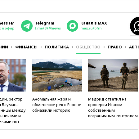
ness FM
Telegram
Канал в MAX
ой эфир
t.me/BFMnews
max.ru/bfm
НИИ
ФИНАНСЫ
ПОЛИТИКА
ОБЩЕСТВО
ПРАВО
АВТ
дин, ректор
Аномальная жара и
Мадрид ответил на
 Баумана:
обмеление рек в Европе
проверки Италии
зницы между
обнажили историю
собственным
ьниками и
пограничным контролем
иками нет