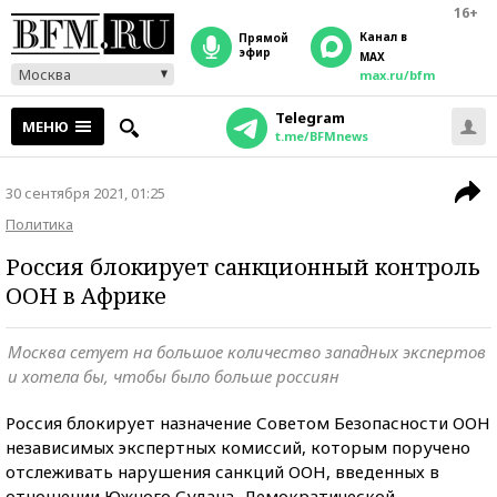
16+
Канал в
прямой
эфир
MAX
Москва
max.ru/bfm
Telegram
МЕНЮ
t.me/BFMnews
30 сентября 2021, 01:25
Политика
Россия блокирует санкционный контроль
ООН в Африке
Москва сетует на большое количество западных экспертов
и хотела бы, чтобы было больше россиян
Россия блокирует назначение Советом Безопасности ООН
независимых экспертных комиссий, которым поручено
отслеживать нарушения санкций ООН, введенных в
отношении Южного Судана, Демократической