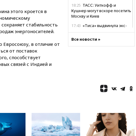
18:25
ТАСС: Уиткофф и
Кушнер могут вскоре посетить
ина этого кроется в
Москву и Киев
ономическому
Ф сохраняет стабильность
17:43
«Тиса» выдвинула экс-
родаж энергоносителей.
председателя Верховного
суда на пост президента
Все новости »
Венгрии
о Евросоюзу, в отличие от
ться от поставок
16:50
Politico: «Газовая
авантюра Германии ставит под
ого, способствует
угрозу европейскую зиму»
вых связей с Индией и
16:16
Беспилотник взорвался
вблизи газопровода в
Болгарии
15:25
При атаке БПЛА в
Белгородской области погиб
мирный житель
14:54
В Аргентине умер отец
футболиста Лионеля Месси
14:43
Турция ограничила
судоходство в Черном море