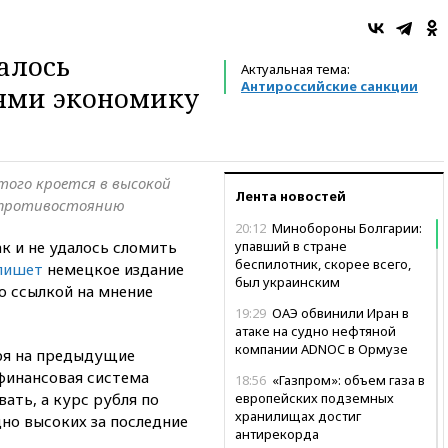
алось
Актуальная тема:
Антироссийские санкции
ями экономику
того кроется в высокой
Лента новостей
 противостоянию
20:12
Минобороны Болгарии:
к и не удалось сломить
упавший в стране
беспилотник, скорее всего,
пишет
немецкое издание
был украинским
со ссылкой на мнение
19:29
ОАЭ обвинили Иран в
атаке на судно нефтяной
компании ADNOC в Ормузе
тря на предыдущие
финансовая система
18:56
«Газпром»: объем газа в
ать, а курс рубля по
европейских подземных
хранилищах достиг
но высоких за последние
антирекорда