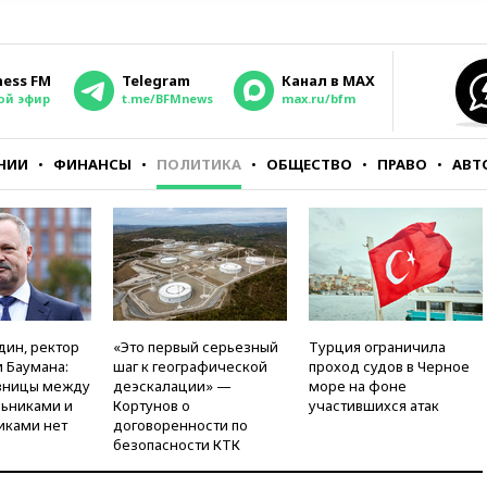
ness FM
Telegram
Канал в MAX
ой эфир
t.me/BFMnews
max.ru/bfm
НИИ
ФИНАНСЫ
ПОЛИТИКА
ОБЩЕСТВО
ПРАВО
АВТ
дин, ректор
«Это первый серьезный
Турция ограничила
 Баумана:
шаг к географической
проход судов в Черное
зницы между
деэскалации» —
море на фоне
ьниками и
Кортунов о
участившихся атак
иками нет
договоренности по
безопасности КТК