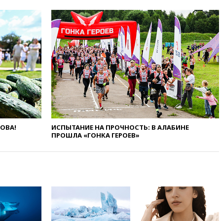
за утро 85 БПЛА над
территорией РФ
09:25
Ильский НПЗ на Кубани
загорелся после падения
обломков дрона
08:57
Собянин сообщил о
девяти БПЛА, сбитых на
подлете к Москве
08:42
Силы ПВО сбили почти
400 БПЛА над российскими
регионами
08:16
Лукашенко призвал
ЛОВА!
ИСПЫТАНИЕ НА ПРОЧНОСТЬ: В АЛАБИНЕ
белорусов покупать избы в
ПРОШЛА «ГОНКА ГЕРОЕВ»
селах
07:30
Нигерия стала
крупнейшим поставщиком
авиатоплива в Европу
06:30
США и Колумбия
обсуждают координацию
усилий против наркотрафика