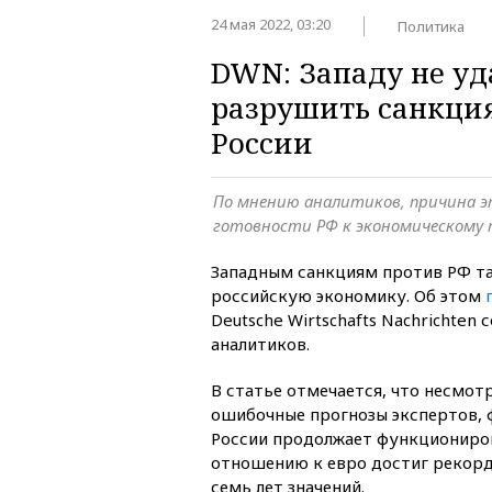
24 мая 2022, 03:20
Политика
DWN: Западу не уд
разрушить санкци
России
По мнению аналитиков, причина э
готовности РФ к экономическому
Западным санкциям против РФ та
российскую экономику. Об этом
Deutsche Wirtschafts Nachrichten 
аналитиков.
В статье отмечается, что несмо
ошибочные прогнозы экспертов, 
России продолжает функциониров
отношению к евро достиг рекорд
семь лет значений.