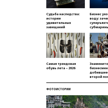
Судьба наследства:
Бизнес ух
истории
воду: заче
удивительных
суперъяхт
завещаний
субмарин
Самая трендовая
Знаменито
обувь лета – 2026
бизнесмен
добившиес
второй по
ФОТОИСТОРИИ