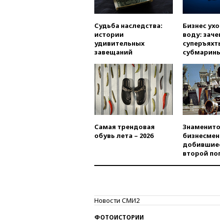
Судьба наследства:
Бизнес ух
истории
воду: заче
удивительных
суперъяхт
завещаний
субмарин
Самая трендовая
Знаменито
обувь лета – 2026
бизнесмен
добившиес
второй по
Новости СМИ2
ФОТОИСТОРИИ