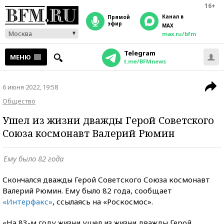
16+
Канал в
прямой
эфир
MAX
Москва
max.ru/bfm
Telegram
МЕНЮ
t.me/BFMnews
6 июня 2022, 19:58
Общество
Ушел из жизни дважды Герой Советского
Союза космонавт Валерий Рюмин
Ему было 82 года
Скончался дважды Герой Советского Союза космонавт
Валерий Рюмин. Ему было 82 года, сообщает
«Интерфакс»
, ссылаясь на «Роскосмос».
«На 83-м году жизни ушел из жизни дважды Герой