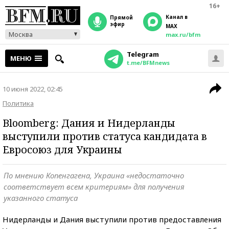
16+
Канал в
прямой
эфир
MAX
Москва
max.ru/bfm
Telegram
МЕНЮ
t.me/BFMnews
10 июня 2022, 02:45
Политика
Bloomberg: Дания и Нидерланды
выступили против статуса кандидата в
Евросоюз для Украины
По мнению Копенгагена, Украина «недостаточно
соответствует всем критериям» для получения
указанного статуса
Нидерланды и Дания выступили против предоставления