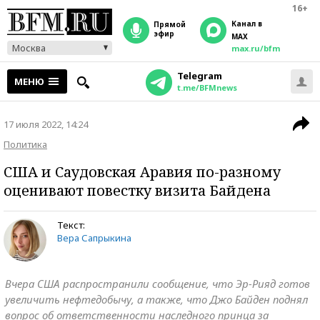
16+
Канал в
прямой
эфир
MAX
Москва
max.ru/bfm
Telegram
МЕНЮ
t.me/BFMnews
17 июля 2022, 14:24
Политика
США и Саудовская Аравия по-разному
оценивают повестку визита Байдена
Текст:
Вера Сапрыкина
Вчера США распространили сообщение, что Эр-Рияд готов
увеличить нефтедобычу, а также, что Джо Байден поднял
вопрос об ответственности наследного принца за