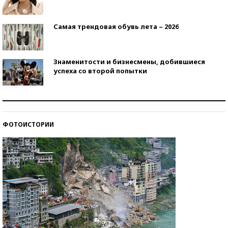
Самая трендовая обувь лета – 2026
Знаменитости и бизнесмены, добившиеся
успеха со второй попытки
Как защититься от солнца на курорте?
ФОТОИСТОРИИ
Кто изобрел средства связи?