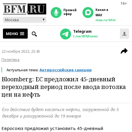
16+
Канал в
прямой
эфир
MAX
Москва
max.ru/bfm
Telegram
МЕНЮ
t.me/BFMnews
22 ноября 2022, 23:45
Политика
Актуальная тема:
Антироссийские санкции
Bloomberg: ЕС предложил 45-дневный
переходный период после ввода потолка
цен на нефть
Его действие будет касаться нефти, загруженной до 5
декабря и разгруженной до 19 января
Евросоюз предложил установить 45-дневный