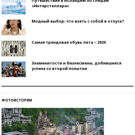
Путешествие в Исландию по следам
«Интерстеллара»
Модный выбор: что взять с собой в отпуск?
Самая трендовая обувь лета – 2026
Знаменитости и бизнесмены, добившиеся
успеха со второй попытки
Как защититься от солнца на курорте?
ФОТОИСТОРИИ
Кто изобрел средства связи?