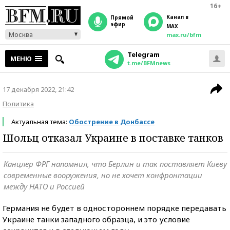
16+
Канал в
прямой
эфир
MAX
Москва
max.ru/bfm
Telegram
МЕНЮ
t.me/BFMnews
17 декабря 2022, 21:42
Политика
Актуальная тема:
Обострение в Донбассе
Шольц отказал Украине в поставке танков
Канцлер ФРГ напомнил, что Берлин и так поставляет Киеву
современные вооружения, но не хочет конфронтации
между НАТО и Россией
Германия не будет в одностороннем порядке передавать
Украине танки западного образца, и это условие