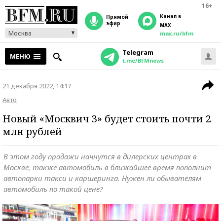
16+
Канал в
прямой
эфир
MAX
Москва
max.ru/bfm
Telegram
МЕНЮ
t.me/BFMnews
21 декабря 2022, 14:17
Авто
Новый «Москвич 3» будет стоить почти 2
млн рублей
В этом году продажи начнутся в дилерских центрах в
Москве, также автомобиль в ближайшее время пополнит
автопарки такси и каршеринга. Нужен ли обывателям
автомобиль по такой цене?