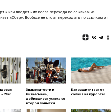
есть жертвы
07:00
Лесной пожар в 30
ты или вводить их после перехода по ссылкам из
километрах от Ванкувера
нает «Сбер». Вообще не стоит переходить по ссылкам от
привел к эвакуации жителей
06:00
Суд обязал Meta
выплатить $567 млн по делу о
вреде психическому
здоровью детей
05:51
Трамп подписал указ
против «родильного туризма»
в США
04:00
Суд взыскал почти 5 млн
рублей в пользу семьи
отравившегося в детсаду
мальчика
03:00
МИД РФ: попытки Запада
рассорить Россию и Казахстан
ндовая
Знаменитости и
Как защититься от
обречены на провал
 – 2026
бизнесмены,
солнца на курорте?
добившиеся успеха со
02:00
Ни один водоем Англии
второй попытки
не соответствует нормам
химической безопасности