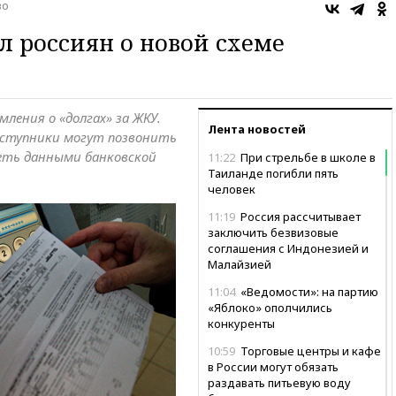
во
л россиян о новой схеме
ения о «долгах» за ЖКУ.
Лента новостей
еступники могут позвонить
еть данными банковской
11:22
При стрельбе в школе в
Таиланде погибли пять
человек
11:19
Россия рассчитывает
заключить безвизовые
соглашения с Индонезией и
Малайзией
11:04
«Ведомости»: на партию
«Яблоко» ополчились
конкуренты
10:59
Торговые центры и кафе
в России могут обязать
раздавать питьевую воду