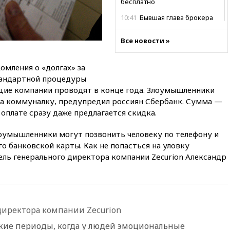
бесплатно
10:41
Бывшая глава брокера
Mind Money Юлия Хандошко
признала свою вину
Все новости »
10:41
Пашинян: Армения
понимает невозможность
мления о «долгах» за
одновременного членства в
тандартной процедуры
ЕС и ЕАЭС
ие компании проводят в конце года. Злоумышленники
10:21
ФСБ задержала более
за коммуналку, предупредил россиян Сбербанк. Сумма —
20 сотрудников пунктов
 оплате сразу даже предлагается скидка.
обмена криптовалюты в
«Москве-Сити»
лоумышленники могут позвонить человеку по телефону и
10:13
Минтранс предлагает
о банковской карты. Как не попасться на уловку
тратить средства дорожных
ель генерального директора компании Zecurion Александр
фондов на защиту трасс от
БПЛА
09:56
Хакеры нашли
документы об ударах ВСУ по
нефтяным терминалам в
директора компании Zecurion
России
такие периоды, когда у людей эмоциональные
09:49
WSJ: Трамп «сходит с