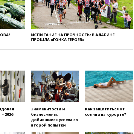
станет значительно дороже
вчера, 22:20
Путин назвал 76-ю
гвардейскую десантно-
штурмовую дивизию
легендарной
ЛОВА!
ИСПЫТАНИЕ НА ПРОЧНОСТЬ: В АЛАБИНЕ
вчера, 22:15
Путин заслушал
ПРОШЛА «ГОНКА ГЕРОЕВ»
доклад о ситуации на
добропольском направлении
вчера, 21:58
Генпрокуратура
признала нежелательным в
РФ американский Human
Rights Foundation
вчера, 21:35
«Аэрофлот»
отменяет часть рейсов в Сочи
и Геленджик
вчера, 21:25
Руслан Терновой
ндовая
Знаменитости и
Как защититься от
выиграл золото чемпионата
 – 2026
бизнесмены,
солнца на курорте?
Европы в прыжках с 10-
добившиеся успеха со
метровой вышки
второй попытки
вчера, 21:10
РФ не получала