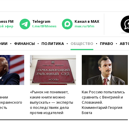
ness FM
Telegram
Канал в MAX
ой эфир
t.me/BFMnews
max.ru/bfm
НИИ
ФИНАНСЫ
ПОЛИТИКА
ОБЩЕСТВО
ПРАВО
АВТ
«Рынок не понимает,
Как Россию попытались
ании
какие книги можно
сравнить с Венгрией и
украинского
выпускать» — эксперты
Словакией.
есть
о последствиях дела
Комментарий Георгия
против издателей
Бовта