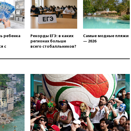
обращений о прекращении
концессии строительства ж/д
в Армении
вчера, 21:00
В России вновь
обсуждают эксперимент по
онлайн-продаже алкоголя
ть ребенка
Рекорды ЕГЭ: в каких
Самые модные пляжи
вчера, 20:45
Матвиенко:
регионах больше
— 2026
россиянам могут
я с
всего стобалльников?
рекомендовать не посещать
Армению
вчера, 20:35
ПВО за день
сбила еще 281 украинский
беспилотник над Россией
вчера, 20:27
Ямпольская
призвала оптимизировать
олимпиады для поступления в
вузы
вчера, 20:15
Минтранс
предложил оплачивать
защиту дорог от БПЛА из
средств на ремонт