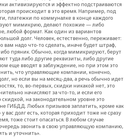
ума» из-за сообщений в СМИ
ки активизируются и эффектно подстраиваются
об истощении боеприпасов у
оторая происходит в это время. Например, под
США
оги, платежки по коммуналке в конце каждого
зуют мимикрию, делают похожие — либо
09:36
Исландия и Черногория
в 2028 году могут войти в
, любой формат. Как один из вариантов
состав Евросоюза
большой долг. Человек, естественно, переживает:
о вам надо что-то сделать, иначе будет штраф,
09:18
Пашинян сообщил о
приверженности Армении
 либо пряник. Обычно, когда мимикрируют, берут
основополагающим
яют туда либо другие реквизиты, либо другие
принципам ЕАЭС
зом еще вводят в заблуждение, но при этом это
09:06
Гендиректора
мнить, что управляющие компании, конечно,
удмуртской «Ижавиа»
долг, но если вы на месяц-два, а речь обычно идет
попросили уволиться
остях, то, во-первых, скидки никакой нет, это
08:51
Осужденный в России
ительно начисляют за что-то, и если его
американец Гилман
о скидкой, на законодательном уровне это
находится при смерти
 не ГИБДД. Любых призывов заплатить, кроме как
у вас долг есть, которая приходит тоже не сразу
08:22
В Екатеринбурге
атакован склад Wildberries
емя, тоже стоит опасаться. В любом случае
очередь звонить в свою управляющую компанию,
07:52
В Таиланде ученик
ть и уточнить».
устроил стрельбу в школе: