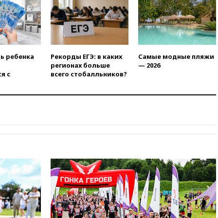
01:00
Трамп: США сами
нуждаются в дальнобойных
ракетах и системах Patriot
00:01
Трамп заявил о
необходимости пополнения
ть ребенка
Рекорды ЕГЭ: в каких
Самые модные пляжи
арсенала США
регионах больше
— 2026
я с
всего стобалльников?
вчера, 23:28
Слуцкий призвал
признать «Яблоко»
нежелательной организацией
вчера, 23:15
В Смоленске
ребенок и женщина погибли
при падении деревьев во
время урагана
вчера, 22:55
В Москве в
пятницу ожидаются ливни
вчера, 22:35
Винисиус
продлил контракт с «Реалом»
до 2032 года
вчера, 22:28
Отказаться от
российского гражданства