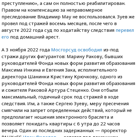
преступлению», а сам он полностью реабилитирован.
Правом на компенсацию за неправомерное
преследование Владимир Мау не воспользовался. Зуев же
провел под стражей восемь месяцев, после чего в
августе 2022 года суд по ходатайству следствия
перевел
его
под домашний арест.
А 3 ноября 2022 года
Мосгорсуд освободил
из-под
стражи других фигурантов: Марину Ракову, бывших
руководителей Фонда новых форм развития образования
Максима Инкина и Евгения Зака, исполнительного
директора Шанинки Кристину Крючкову, одного из
руководителей Фонда новых форм развития образования
и сожителя Раковой Артура Стеценко. Они отбыли
максимальный, годичный срок под стражей в ходе
следствия. Им, а также Сергею Зуеву, меру пресечения
смягчили на запрет определенных действий, который не
предполагает ношения электронного браслета и
позволяет покидать квартиры с 6 утра до 22 часов
вечера. Один из последних задержанных — проректор
РАНХиГС
Иван Федотов
— остался под домашним