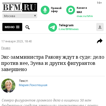
16+
Канал в
прямой
эфир
MAX
Москва
max.ru/bfm
Telegram
МЕНЮ
t.me/BFMnews
17 января 2023, 18:40
Право
Экс-замминистра Ракову ждут в суде: дело
против нее, Зуева и других фигурантов
завершено
Текст:
Мария Локотецкая
Семеро фигурантов громкого дела о хищении 50 млн
бюджетных средств завершили ознакомлением с почти