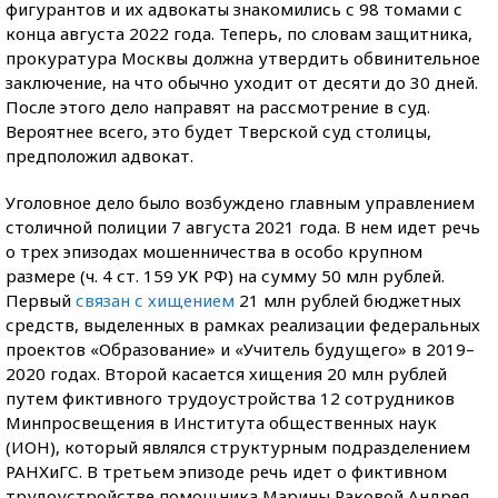
фигурантов и их адвокаты знакомились с 98 томами с
конца августа 2022 года. Теперь, по словам защитника,
прокуратура Москвы должна утвердить обвинительное
заключение, на что обычно уходит от десяти до 30 дней.
После этого дело направят на рассмотрение в суд.
Вероятнее всего, это будет Тверской суд столицы,
предположил адвокат.
Уголовное дело было возбуждено главным управлением
столичной полиции 7 августа 2021 года. В нем идет речь
о трех эпизодах мошенничества в особо крупном
размере (ч. 4 ст. 159 УК РФ) на сумму 50 млн рублей.
Первый
связан с хищением
21 млн рублей бюджетных
средств, выделенных в рамках реализации федеральных
проектов «Образование» и «Учитель будущего» в 2019–
2020 годах. Второй касается хищения 20 млн рублей
путем фиктивного трудоустройства 12 сотрудников
Минпросвещения в Института общественных наук
(ИОН), который являлся структурным подразделением
РАНХиГС. В третьем эпизоде речь идет о фиктивном
трудоустройстве помощника Марины Раковой Андрея