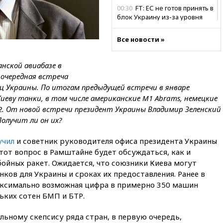
00:30
FT: ЕС не готов принять в
блок Украину из-за уровня
коррупции
Все новости »
вчера, 23:35
Лукашенко
объяснил экономическую
выгоду безвизового режима с
анской авиабазе в
ЕС
очередная встреча
вчера, 22:59
На башню
 Украины. По итогам предыдущей встречи в январе
ресторана «Армения» в
иеву танки, в том числе американские M1 Abrams, немецкие
Москве вернут утраченную
r 2. От новой встречи президент Украины Владимир Зеленский
скульптуру балерины
олучит ли он их?
вчера, 22:45
Литовец
протаранил погранпункт при
учил
и советник руководителя офиса президента Украины
попытке попасть в Россию
этот вопрос в Рамштайне будет обсуждаться, как и
вчера, 22:28
Бессент
ойных ракет. Ожидается, что союзники Киева могут
анонсировал скорое
нков для Украины и сроках их предоставления. Ранее в
соглашение о прекращении
аксимально возможная цифра в примерно 350 машин
огня США и Ирана
льких сотен БМП и БТР.
вчера, 22:15
Три человека
получили ножевые ранения
льному скепсису ряда стран, в первую очередь,
при нападении в Чехии