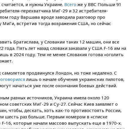
свыше 6,5 тысячи грузовиков
 считается, и нужны Украине.
Всего
же у ВВС Польши 91
вчера, 20:53
Швыдкой:
ребителя-перехватчика МиГ-29 и 32 истребителя-
«Интервидение» точно
ом году Варшава вроде заводила разговор про
пройдет в 2026 году
 МиГи, встретив тогда возражения США, но сейчас
вчера, 20:45
ПВО за день
сбила еще 75 украинских
беспилотников над Россией
вить Братислава, у Словакии таких 12 машин, они все
22 года. Пять лет назад словаки заказали у США F-16 им на
вчера, 20:35
Велосипедист
погиб при атаке FPV-дрона в
ишь в 2024 году. Тем не менее Словакия готова «оголить
Белгородской области
ожает.
вчера, 20:30
Лидию Невзорову
заочно арестовали по делу о
 самолетов продвинулся Лондон, но тоже недалеко. С
финансировании
оговорился
лишь о начале обучения украинских пилотов,
экстремизма
могут начаться уже после окончания боевых действий.
вчера, 20:20
Суд США
постановил остановить
ным разных источников, Украина имела около 120
строительство бального зала в
ном советских МиГ-29 и Су-27. Сейчас Киев заявляет о
Белом доме
н, чтобы, дескать, хоть как-то противостоять России,
вчера, 20:15
Сенат США
или шесть раз больше. Первым номером в «списке
одобрил ужесточение
 F-16, которые начали массово выпускать еще в 1970-х.
санкций против России и