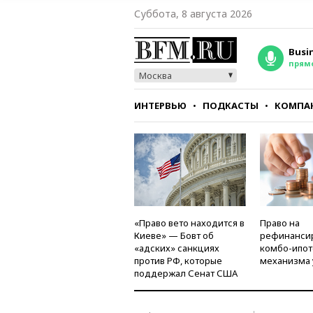
Суббота, 8 августа 2026
Busi
прям
Москва
ИНТЕРВЬЮ
ПОДКАСТЫ
КОМПА
СТИЛЬ
ТЕСТЫ
«Право вето находится в
Право на
Киеве» — Бовт об
рефинанси
«адских» санкциях
комбо-ипот
против РФ, которые
механизма 
поддержал Сенат США