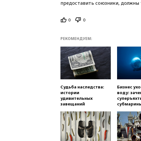
предоставить союзники, должны 
0
0
РЕКОМЕНДУЕМ:
Судьба наследства:
Бизнес ух
истории
воду: заче
удивительных
суперъяхт
завещаний
субмарин