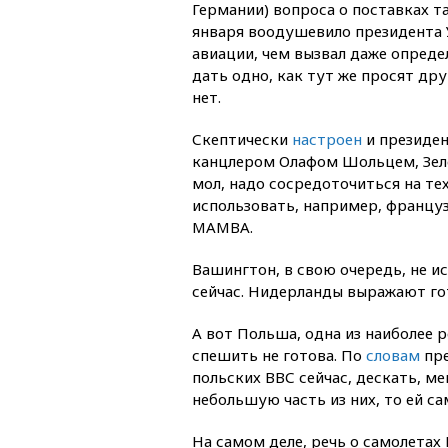
Германии) вопроса о поставках 
января воодушевило президента У
авиации, чем вызвал даже опреде
дать одно, как тут же просят др
нет.
Скептически
настроен
и президен
канцлером Олафом Шольцем, Зеле
мол, надо сосредоточиться на те
использовать, например, француз
MAMBA.
Вашингтон, в свою очередь, не и
сейчас. Нидерланды выражают го
А вот Польша, одна из наиболее
спешить не готова. По
словам
пре
польских ВВС сейчас, дескать, м
небольшую часть из них, то ей са
На самом деле, речь о самолетах