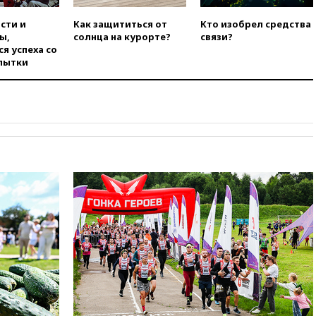
наличие трещин
сти и
Как защититься от
Кто изобрел средства
вчера, 17:35
В Казани
ы,
солнца на курорте?
связи?
пятилетний ребенок погиб при
я успеха со
падении из окна десятого
пытки
этажа
вчера, 17:17
Bloomberg:
киберкомандование США
расследует серию
самоубийств своих служащих
вчера, 17:00
Сняты
ограничения на полеты в
аэропорту Геленджика
вчера, 16:50
В Братиславе
загорелся крупнейший НПЗ
Slovnaft
вчера, 16:45
«Яблоко» подаст
иск к депутату Госдумы
Алексею Журавлеву
вчера, 16:35
Мельникова и
еще шесть гимнастов сборной
России не получили визы на