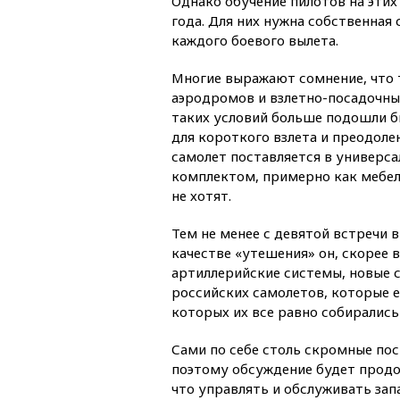
Однако обучение пилотов на эти
года. Для них нужна собственная
каждого боевого вылета.
Многие выражают сомнение, что 
аэродромов и взлетно-посадочны
таких условий больше подошли б
для короткого взлета и преодоле
самолет поставляется в универс
комплектом, примерно как мебел
не хотят.
Тем не менее с девятой встречи 
качестве «утешения» он, скорее 
артиллерийские системы, новые 
российских самолетов, которые е
которых их все равно собирались
Сами по себе столь скромные пос
поэтому обсуждение будет продол
что управлять и обслуживать запа