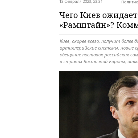
13 февраля 2023, 23:31
Политик
Чего Киев ожидает
«Рамштайн»? Комм
Киев, скорее всего, получит более
артиллерийские системы, новые с
обещание поставок российских са
в странах Восточной Европы, отм