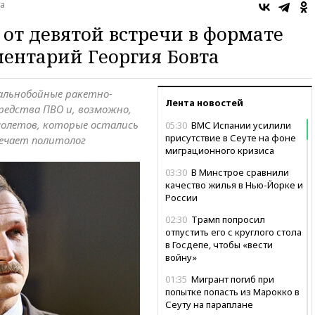
а
 от девятой встречи в формате
ентарий Георгия Бовта
 дальнобойные ракетно-
Лента новостей
редства ПВО и, возможно,
молетов, которые остались
05:30
ВМС Испании усилили
присутствие в Сеуте на фоне
ечает политолог
миграционного кризиса
03:30
В Минстрое сравнили
качество жилья в Нью-Йорке и
России
02:30
Трамп попросил
отпустить его с круглого стола
в Госдепе, чтобы «вести
войну»
01:35
Мигрант погиб при
попытке попасть из Марокко в
Сеуту на параплане