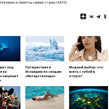
техники и пилоты самих стран НАТО.
Черном море
вчера, 18:47
Школьники из РФ
стали абсолютными
чемпионами на олимпиаде по
ИИ
вчера, 18:39
Два человека
погибли в результате удара
ВСУ по многоэтажке в Керчи
вчера, 18:25
Беспилотник
атаковал турецкий сухогруз у
побережья Новороссийска
вчера, 18:18
Товарооборот
одит под
Путешествие в
Модный выбор: что
Китая и России вырос в этом
м на
Исландию по следам
взять с собой в
году более чем на четверть
ы закупают
«Интерстеллара»
отпуск?
ы
вчера, 17:55
Мужчина получил
ранения при атаке дрона на
Белгородскую область
вчера, 17:48
Bloomberg:
авиакомпании США обязали
проверить самолеты Boeing на