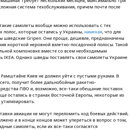
х машинах требует нескольких месяцев, максимально три
Ирана
 сложная система техобслуживания, причем почти после
вчера, 20:00
СК возбудил дело
против журналистки Катерины
Гордеевой о фейках о ВС
такие самолеты вообще можно использовать с тех
России
х полос, которые остались у Украины,
намекая
, что для
вчера, 19:45
ISU предоставил
ы шведские Gripen. Они проще, дешевле, предназначены
нейтральный статус
ния короткой неровной взлетно-посадочной полосы. Такой
фигуристкам Валиевой и
альной компоновке вместе со всем необходимым
Трусовой
ь IKEA. Однако шведы поставлять свои самолеты Украине
вчера, 19:35
Зеленский
впервые совершил
официальный визит в Сербию
в Рамштайне Киев не должен уйти с пустыми руками. В
вчера, 19:19
Россиянка
всего, получит более дальнобойные ракетно-
погибла во Французских
средства ПВО и, возможно, все-таки обещание поставок
Альпах
ще остались в странах Восточной Европы, некоторые из
вчера, 19:00
Открытое
 утилизировать.
горение на складе в Брянске
ликвидировано
тавки авиации не могут переломить ход боевых действий,
вчера, 18:55
Минобороны
жено и в конце концов может упереться в вопрос о том,
отчиталось об ударах по двум
дные самолеты, если их все-таки согласятся
украинским сухогрузам в