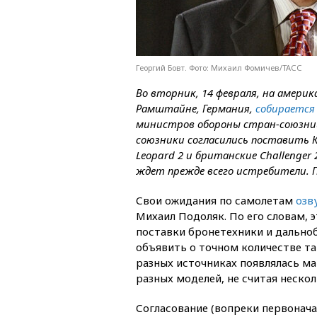
Георгий Бовт. Фото: Михаил Фомичев/ТАСС
Во вторник, 14 февраля, на америк
Рамштайне, Германия,
собирается
министров обороны стран-союзниц
союзники согласились поставить К
Leopard 2 и британские Challenge
ждет прежде всего истребители. П
Свои ожидания по самолетам
озв
Михаил Подоляк. По его словам, 
поставки бронетехники и дальноб
объявить о точном количестве та
разных источниках появлялась м
разных моделей, не считая неско
Согласование (вопреки первонача