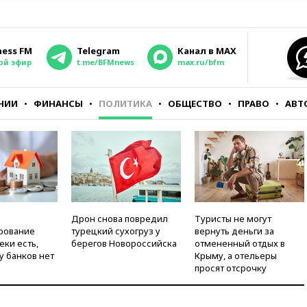
ness FM
Telegram
Канал в MAX
ой эфир
t.me/BFMnews
max.ru/bfm
НИИ
ФИНАНСЫ
ПОЛИТИКА
ОБЩЕСТВО
ПРАВО
АВТ
Дрон снова повредил
Туристы не могут
рование
турецкий сухогруз у
вернуть деньги за
еки есть,
берегов Новороссийска
отмененный отдых в
у банков нет
Крыму, а отельеры
просят отсрочку