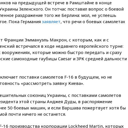
танков на предыдущей встрече в Рамштайне в конце
вчера, 22:00
Путин поручил
краины Зеленского. Он тотчас поставил вопрос о боевой
выделить средства на новые
ленное раздражение того же Берлина: мол, не успеешь
РЛС для Белгородской
угое. Пока Германия
заявляет
, что речи о боевых самолетах
области
вчера, 21:56
The Atlantic: Маск
отказал Украине в
т Франции Эммануэль Макрон, с которым, как и с
использовании Starlink для
нский встречался в ходе недавнего европейского турне:
атак вглубь РФ
х вооружениях, которые можно быстро передать и сразу
вчера, 21:35
После пожара на
ские самоходные гаубицы Caesar и ЗРК средней дальности
складе в Брянске возбудили
уголовное дело
вчера, 21:26
Лидеры сборной
сключает поставки самолетов F-16 в будущем, но не
РФ по гимнастике получили
товность «рассмотреть заявку Киева».
официальный отказ в визах от
Хорватии
 решительных союзниц Украины, с поставками самолетов
вчера, 21:15
Пентагон
зидента этой страны Анджея Дуды, в распоряжение
опубликовал 16 новых видео с
енее 50 боевых машин, и если Варшава пожертвует хотя бы
НЛО
мой почти ничего не останется.
вчера, 21:00
На границе
Украины с Польшей скопилось
 F-16 производства корпорации Lockheed Martin, которых