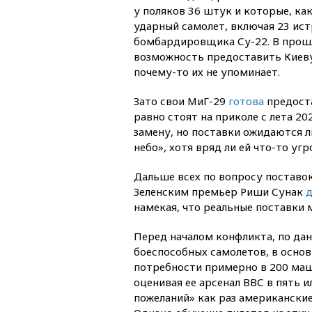
у поляков 36 штук и которые, как
ударный самолет, включая 23 ист
бомбардировщика Су-22. В прошл
возможность предоставить Киеву
почему-то их не упоминает.
Зато свои МиГ-29
готова
предоста
равно стоят на приколе с лета 20
замену, но поставки ожидаются л
небо», хотя вряд ли ей что-то угр
Дальше всех по вопросу поставок
Зеленским премьер Риши Сунак
д
намекая, что реальные поставки 
Перед началом конфликта, по дан
боеспособных самолетов, в основ
потребности примерно в 200 маши
оценивая ее арсенал ВВС в пять 
пожеланий» как раз американские