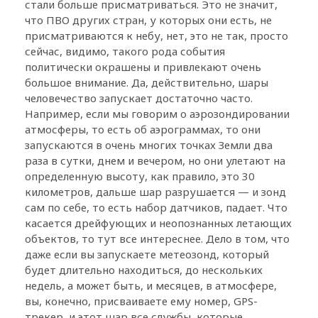
стали больше присматриваться. Это не значит,
что ПВО других стран, у которых они есть, не
присматриваются к небу, нет, это не так, просто
сейчас, видимо, такого рода события
политически окрашены и привлекают очень
большое внимание. Да, действительно, шары
человечество запускает достаточно часто.
Например, если мы говорим о аэрозондировании
атмосферы, то есть об аэрограммах, то они
запускаются в очень многих точках Земли два
раза в сутки, днем и вечером, но они улетают на
определенную высоту, как правило, это 30
километров, дальше шар разрушается — и зонд
сам по себе, то есть набор датчиков, падает. Что
касается дрейфующих и неопознанных летающих
объектов, то тут все интереснее. Дело в том, что
даже если вы запускаете метеозонд, который
будет длительно находиться, до нескольких
недель, а может быть, и месяцев, в атмосфере,
вы, конечно, присваиваете ему номер, GPS-
трекер, и этот шар все службы, которые