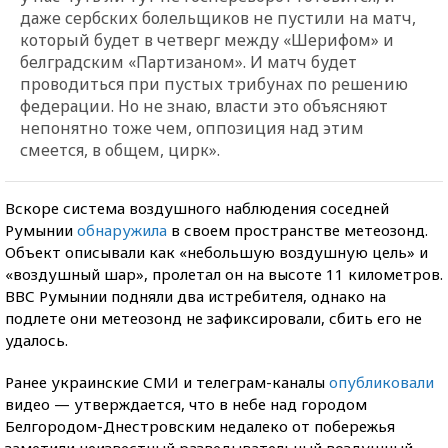
даже сербских болельщиков не пустили на матч,
который будет в четверг между «Шерифом» и
белградским «Партизаном». И матч будет
проводиться при пустых трибунах по решению
федерации. Но не знаю, власти это объясняют
непонятно тоже чем, оппозиция над этим
смеется, в общем, цирк».
Вскоре система воздушного наблюдения соседней
Румынии
обнаружила
в своем пространстве метеозонд.
Объект описывали как «небольшую воздушную цель» и
«воздушный шар», пролетал он на высоте 11 километров.
ВВС Румынии подняли два истребителя, однако на
подлете они метеозонд не зафиксировали, сбить его не
удалось.
Ранее украинские СМИ и телеграм-каналы
опубликовали
видео — утверждается, что в небе над городом
Белгородом-Днестровским недалеко от побережья
заметили неизвестный разведывательный воздушный