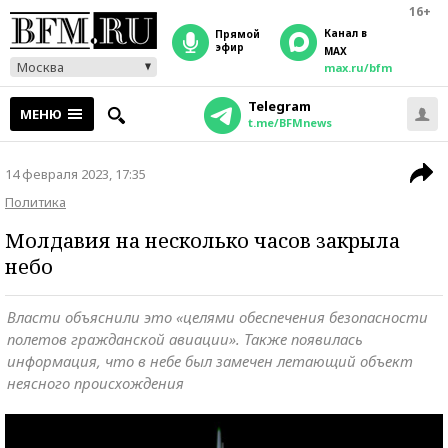
16+
Канал в
прямой
эфир
MAX
Москва
max.ru/bfm
Telegram
МЕНЮ
t.me/BFMnews
14 февраля 2023, 17:35
Политика
Молдавия на несколько часов закрыла
небо
Власти объяснили это «целями обеспечения безопасности
полетов гражданской авиации». Также появилась
информация, что в небе был замечен летающий объект
неясного происхождения