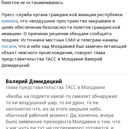
билетов не останавливалась.
Пресс-служба органа гражданской авиации республики
заявила
, что «воздушное пространство закрывали в
целях обеспечения безопасности полетов гражданской
авиации». О причинах решения обещали сообщить
позднее. Источники местных СМИ и телеграм-каналы
писали
, что в небе над Молдавией был замечен летающий
объект неясного происхождения, говорит глава
представительства ТАСС в Молдавии Валерий
Демидецкий:
Валерий Демидецкий
глава представительства ТАСС в Молдавии
«Якобы на подлете какой-то самолет обнаружил
то ли воздушный шар, то ли дрон, то ли
непонятно что, из-за этого закрыли небо,
обычный рабочий момент. Да, конечно, вчера
было заявление президента Молдавии о том, что
у нас чуть ли тут не госпереворот готовится, и