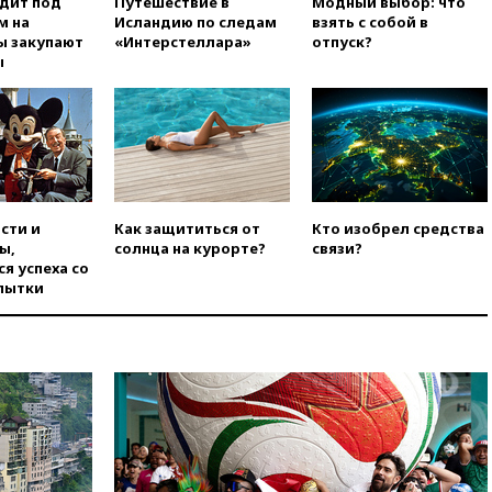
одит под
Путешествие в
Модный выбор: что
м на
Исландию по следам
взять с собой в
вчера, 18:25
ТАСС: Уиткофф и
ы закупают
«Интерстеллара»
отпуск?
Кушнер могут вскоре посетить
ы
Москву и Киев
вчера, 17:43
«Тиса» выдвинула
экс-председателя Верховного
суда на пост президента
Венгрии
вчера, 16:50
Politico: «Газовая
авантюра Германии ставит под
сти и
Как защититься от
Кто изобрел средства
угрозу европейскую зиму»
ы,
солнца на курорте?
связи?
я успеха со
вчера, 16:16
Беспилотник
пытки
взорвался вблизи
газопровода в Болгарии
вчера, 15:25
При атаке БПЛА в
Белгородской области погиб
мирный житель
вчера, 14:54
В Аргентине умер
отец футболиста Лионеля
Месси