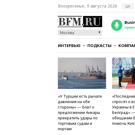
Воскресенье, 9 августа 2026
ЦБ
Busi
прям
Москва
ИНТЕРВЬЮ
ПОДКАСТЫ
КОМПА
СТИЛЬ
ТЕСТЫ
«У Турции есть рычаги
«Последний
давления на обе
спросят о в
стороны» — Бовт о
Украины в Е
предложении Анкары
Белград» —
прекратить удары по
обещании 
торговым судам и
помочь Кие
портам