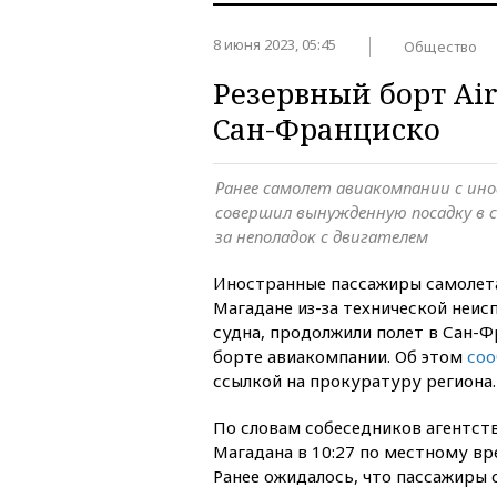
8 июня 2023, 05:45
Общество
Резервный борт Air
Сан-Франциско
Ранее самолет авиакомпании с ин
совершил вынужденную посадку в с
за неполадок с двигателем
Иностранные пассажиры самолета 
Магадане из-за технической неи
судна, продолжили полет в Сан-
борте авиакомпании. Об этом
со
ссылкой на прокуратуру региона.
По словам собеседников агентств
Магадана в 10:27 по местному вре
Ранее ожидалось, что пассажиры 