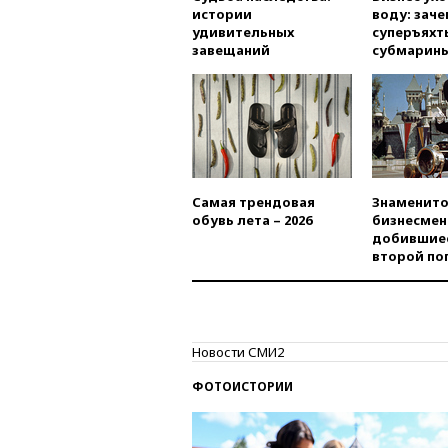
истории
воду: заче
удивительных
суперъяхт
завещаний
субмарин
Самая трендовая
Знаменито
обувь лета – 2026
бизнесмен
добившиес
второй по
Новости СМИ2
ФОТОИСТОРИИ