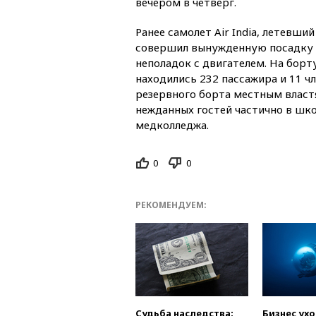
вечером в четверг.
Ранее самолет Air India, летевши
совершил вынужденную посадку в
неполадок с двигателем. На борт
находились 232 пассажира и 11 ч
резервного борта местным влас
нежданных гостей частично в шк
медколледжа.
0
0
РЕКОМЕНДУЕМ:
Судьба наследства:
Бизнес ух