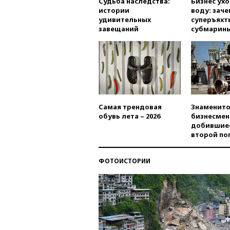
Судьба наследства:
Бизнес ух
истории
воду: заче
удивительных
суперъяхт
завещаний
субмарин
Самая трендовая
Знаменито
обувь лета – 2026
бизнесмен
добившиес
второй по
ФОТОИСТОРИИ