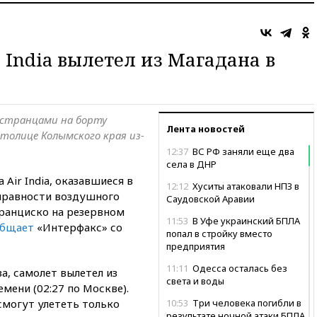
 India вылетел из Магадана в
остранцами на борту
Лента новостей
толице Колымского края из-
12:37
ВС РФ заняли еще два
села в ДНР
Air India, оказавшиеся в
12:12
Хуситы атаковали НПЗ в
справности воздушного
Саудовской Аравии
Франциско на резервном
11:53
В Уфе украинский БПЛА
общает
«Интерфакс» со
попал в стройку вместо
предприятия
11:11
Одесса осталась без
а, самолет вылетел из
света и воды
мени (02:27 по Москве).
смогут улететь только
10:53
Три человека погибли в
результате ночной атаки БПЛА