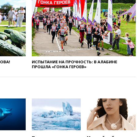
торговым судам в Черном
море
вчера, 21:43
Экс-
председатель Верховного
суда Венгрии согласился стать
президентом республики
вчера, 20:58
Финляндия
введет экзамен для
претендентов на получение
гражданства
ЛОВА!
ИСПЫТАНИЕ НА ПРОЧНОСТЬ: В АЛАБИНЕ
ПРОШЛА «ГОНКА ГЕРОЕВ»
вчера, 20:12
Минобороны
Болгарии: упавший в стране
беспилотник, скорее всего,
был украинским
вчера, 19:29
ОАЭ обвинили
Иран в атаке на судно
нефтяной компании ADNOC в
Ормузе
вчера, 18:56
«Газпром»: объем
газа в европейских подземных
хранилищах достиг
антирекорда