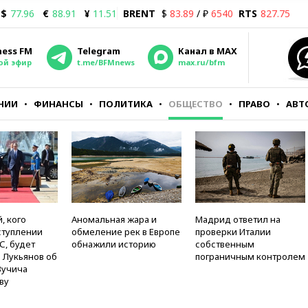
$
77.96
€
88.91
¥
11.51
BRENT
$
83.89
/ ₽
6540
RTS
827.75
ness FM
Telegram
Канал в MAX
ой эфир
t.me/BFMnews
max.ru/bfm
НИИ
ФИНАНСЫ
ПОЛИТИКА
ОБЩЕСТВО
ПРАВО
АВТ
, кого
Аномальная жара и
Мадрид ответил на
ступлении
обмеление рек в Европе
проверки Италии
С, будет
обнажили историю
собственным
 Лукьянов об
пограничным контролем
Вучича
ву