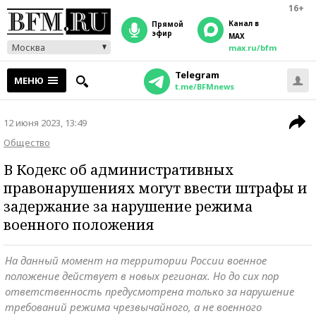
16+
Канал в
прямой
эфир
MAX
Москва
max.ru/bfm
Telegram
МЕНЮ
t.me/BFMnews
12 июня 2023, 13:49
Общество
В Кодекс об административных
правонарушениях могут ввести штрафы и
задержание за нарушение режима
военного положения
На данный момент на территории России военное
положение действует в новых регионах. Но до сих пор
ответственность предусмотрена только за нарушение
требований режима чрезвычайного, а не военного