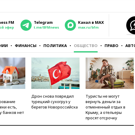
ness FM
Telegram
Канал в MAX
ой эфир
t.me/BFMnews
max.ru/bfm
НИИ
ФИНАНСЫ
ПОЛИТИКА
ОБЩЕСТВО
ПРАВО
АВТ
Дрон снова повредил
Туристы не могут
рование
турецкий сухогруз у
вернуть деньги за
еки есть,
берегов Новороссийска
отмененный отдых в
у банков нет
Крыму, а отельеры
просят отсрочку