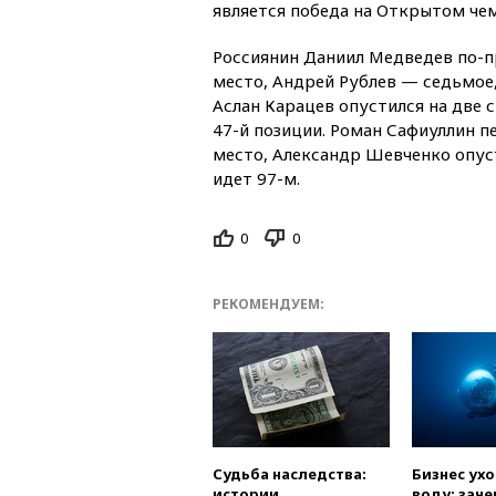
является победа на Открытом че
Россиянин Даниил Медведев по-п
место, Андрей Рублев — седьмое,
Аслан Карацев опустился на две с
47-й позиции. Роман Сафиуллин пе
место, Александр Шевченко опуст
идет 97-м.
0
0
РЕКОМЕНДУЕМ:
Судьба наследства:
Бизнес ух
истории
воду: заче