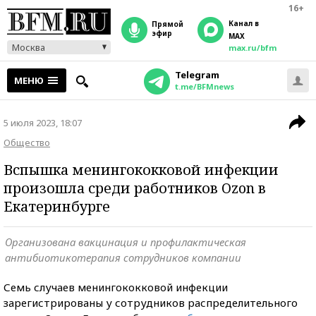
16+
Канал в
прямой
эфир
MAX
Москва
max.ru/bfm
Telegram
МЕНЮ
t.me/BFMnews
5 июля 2023, 18:07
Общество
Вспышка менингококковой инфекции
произошла среди работников Ozon в
Екатеринбурге
Организована вакцинация и профилактическая
антибиотикотерапия сотрудников компании
Семь случаев менингококковой инфекции
зарегистрированы у сотрудников распределительного