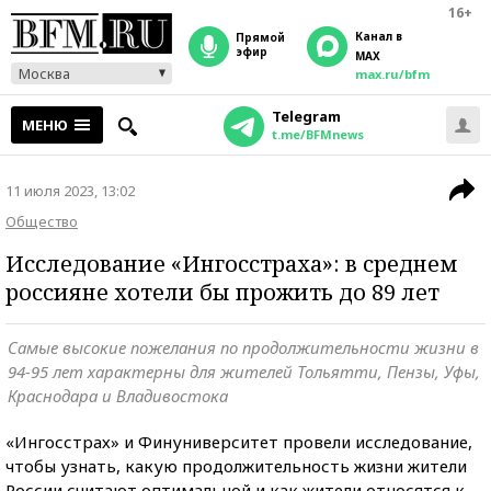
16+
Канал в
прямой
эфир
MAX
Москва
max.ru/bfm
Telegram
МЕНЮ
t.me/BFMnews
11 июля 2023, 13:02
Общество
Исследование «Ингосстраха»: в среднем
россияне хотели бы прожить до 89 лет
Самые высокие пожелания по продолжительности жизни в
94-95 лет характерны для жителей Тольятти, Пензы, Уфы,
Краснодара и Владивостока
«Ингосстрах» и Финуниверситет провели исследование,
чтобы узнать, какую продолжительность жизни жители
России считают оптимальной и как жители относятся к