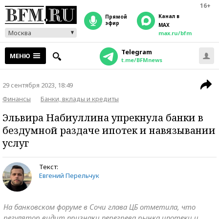
16+
Канал в
прямой
эфир
MAX
Москва
max.ru/bfm
Telegram
МЕНЮ
t.me/BFMnews
29 сентября 2023, 18:49
Финансы
Банки, вклады и кредиты
Эльвира Набиуллина упрекнула банки в
бездумной раздаче ипотек и навязывании
услуг
Текст:
Евгений Перельчук
На банковском форуме в Сочи глава ЦБ отметила, что
регулятор видит признаки перегрева рынка ипотеки и