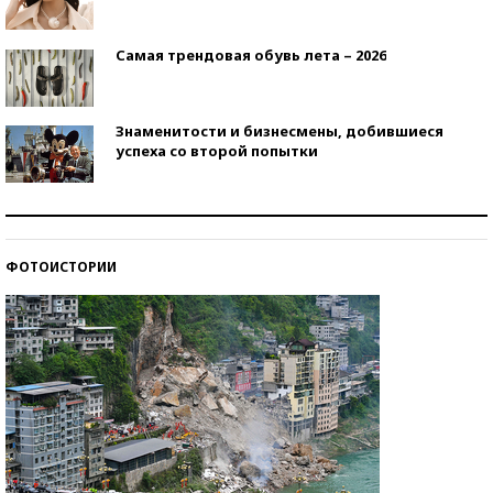
Самая трендовая обувь лета – 2026
Знаменитости и бизнесмены, добившиеся
успеха со второй попытки
Как защититься от солнца на курорте?
ФОТОИСТОРИИ
Кто изобрел средства связи?