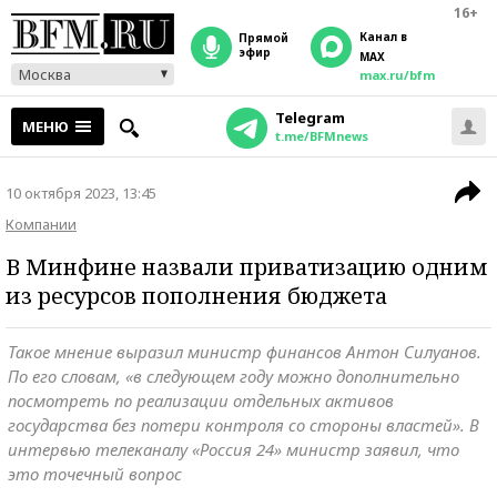
16+
Канал в
прямой
эфир
MAX
Москва
max.ru/bfm
Telegram
МЕНЮ
t.me/BFMnews
10 октября 2023, 13:45
Компании
В Минфине назвали приватизацию одним
из ресурсов пополнения бюджета
Такое мнение выразил министр финансов Антон Силуанов.
По его словам, «в следующем году можно дополнительно
посмотреть по реализации отдельных активов
государства без потери контроля со стороны властей». В
интервью телеканалу «Россия 24» министр заявил, что
это точечный вопрос