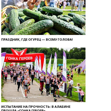
ПРАЗДНИК, ГДЕ ОГУРЕЦ — ВСЕМУ ГОЛОВА!
ИСПЫТАНИЕ НА ПРОЧНОСТЬ: В АЛАБИНЕ
ПРОШЛА «ГОНКА ГЕРОЕВ»