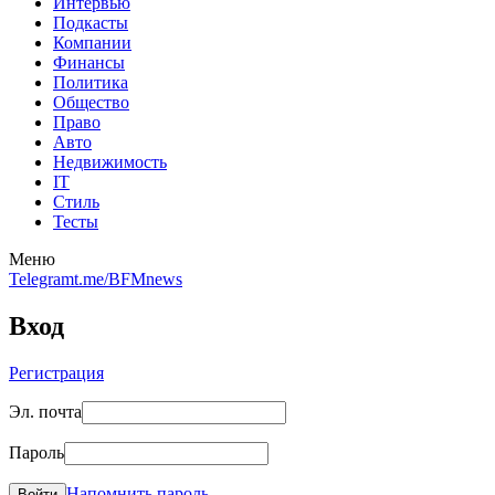
Интервью
Подкасты
Компании
Финансы
Политика
Общество
Право
Авто
Недвижимость
IT
Стиль
Тесты
Меню
Telegram
t.me/BFMnews
Вход
Регистрация
Эл. почта
Пароль
Напомнить пароль
Войти