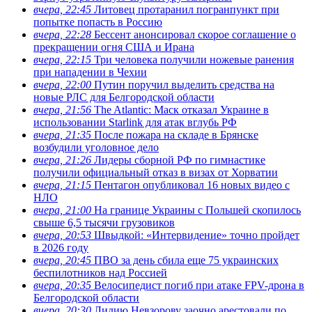
вчера, 22:45
Литовец протаранил погранпункт при
попытке попасть в Россию
вчера, 22:28
Бессент анонсировал скорое соглашение о
прекращении огня США и Ирана
вчера, 22:15
Три человека получили ножевые ранения
при нападении в Чехии
вчера, 22:00
Путин поручил выделить средства на
новые РЛС для Белгородской области
вчера, 21:56
The Atlantic: Маск отказал Украине в
использовании Starlink для атак вглубь РФ
вчера, 21:35
После пожара на складе в Брянске
возбудили уголовное дело
вчера, 21:26
Лидеры сборной РФ по гимнастике
получили официальный отказ в визах от Хорватии
вчера, 21:15
Пентагон опубликовал 16 новых видео с
НЛО
вчера, 21:00
На границе Украины с Польшей скопилось
свыше 6,5 тысячи грузовиков
вчера, 20:53
Швыдкой: «Интервидение» точно пройдет
в 2026 году
вчера, 20:45
ПВО за день сбила еще 75 украинских
беспилотников над Россией
вчера, 20:35
Велосипедист погиб при атаке FPV-дрона в
Белгородской области
вчера, 20:30
Лидию Невзорову заочно арестовали по