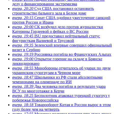
делу о финансировании экстремизма
вчера, 20:20
Суд США постановил остановить
строительство бального зала в Белом доме
вчера, 20:15
Сенат США одобрил ужесточение санкций
против России и Ирана
вчера, 20:00
СК возбудил дело против журналистки
Катерины Гордеевой о фейках о ВС России
вчера, 19:45
ISU предоставил нейтральный статус
фигуристкам Валиевой и Трусовой
вчера, 19:35
Зеленский впервые совершил официальный
визит в Сербию
вчера, 19:19
Россиянка погибла во Французских Альпах
вчера, 19:00
Открытое горение на складе в Брянске
ликвидировано
вчера, 18:55
Минобороны отчиталось об ударах по двум
украинским сухогрузам в Черном море
вчера, 18:47
Школьники из РФ стали абсолютными
чемпионами на олимпиаде по ИИ
вчера, 18:39
Два человека погибли в результате удара
ВСУ по многоэтажке в Керчи
вчера, 18:25
Беспилотник атаковал турецкий сухогруз у
побережья Новороссийска
вчера, 18:18
Товарооборот Китая и России вырос в этом
году более чем на четверть
вчера, 17:55
Мужчина получил ранения при атаке дрона