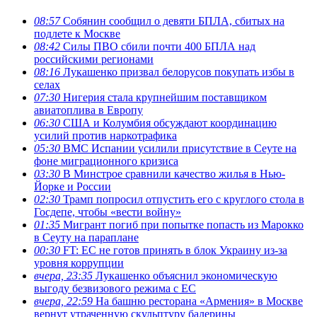
08:57
Собянин сообщил о девяти БПЛА, сбитых на
подлете к Москве
08:42
Силы ПВО сбили почти 400 БПЛА над
российскими регионами
08:16
Лукашенко призвал белорусов покупать избы в
селах
07:30
Нигерия стала крупнейшим поставщиком
авиатоплива в Европу
06:30
США и Колумбия обсуждают координацию
усилий против наркотрафика
05:30
ВМС Испании усилили присутствие в Сеуте на
фоне миграционного кризиса
03:30
В Минстрое сравнили качество жилья в Нью-
Йорке и России
02:30
Трамп попросил отпустить его с круглого стола в
Госдепе, чтобы «вести войну»
01:35
Мигрант погиб при попытке попасть из Марокко
в Сеуту на параплане
00:30
FT: ЕС не готов принять в блок Украину из-за
уровня коррупции
вчера, 23:35
Лукашенко объяснил экономическую
выгоду безвизового режима с ЕС
вчера, 22:59
На башню ресторана «Армения» в Москве
вернут утраченную скульптуру балерины