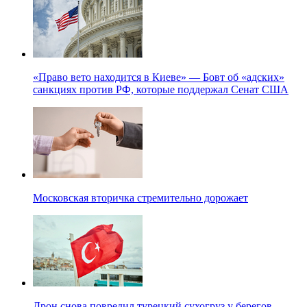
«Право вето находится в Киеве» — Бовт об «адских»
санкциях против РФ, которые поддержал Сенат США
Московская вторичка стремительно дорожает
Дрон снова повредил турецкий сухогруз у берегов