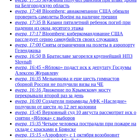
на Белгородскую область
вчера, 17:48
Bloomberg: авиакомпании США обязали
проверить самолеты Boeing на наличие трещин
вчера, 17:35
В Казани пятилетний ребенок погиб при
падении из окна десятого этажа
вчера, 17:17
Bloomberg: киберкомандование США
расследует серию самоубийств своих служащих
вчера, 17:00
Сняты ограничения на полеты в аэропорту
Геленджика
вчера, 16:50
В Братиславе загорелся крупнейший НПЗ
Slovnaft
вчера, 16:45
«Яблоко» подаст иск к депутату Госдумы
Алексею Журавлеву
вчера, 16:35
Мельникова и еще шесть гимнастов
сборной России не получили визы на ЧЕ
вчера, 16:16
Движение по Крымскому мосту
перекрывали второй раз за день
вчера, 16:00
Создатели пирамиды АФК «Наследие»
получили от шести до 12 лет колонии
вчера, 15:45
Верховный суд 10 августа рассмотрит иск о
снятии «Яблока» с выборов
вчера, 15:35
Четыре человека пострадали при пожаре на
складе с красками в Брянске
вчера, 15:15
«Аэрофлот» с 1 октября возобновит